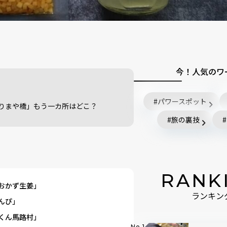
今！人気のワ
パワースポット
りまや橋」もう一カ所はどこ？
旅の裏技
RANK
おかず生姜」
ランキン
んぴ」
くん馬路村」