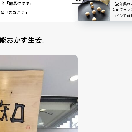
土産「龍馬タタキ」
【高知県の
気商品ラン
土産「きなこ豆」
コインで買
占
万能おかず生姜」