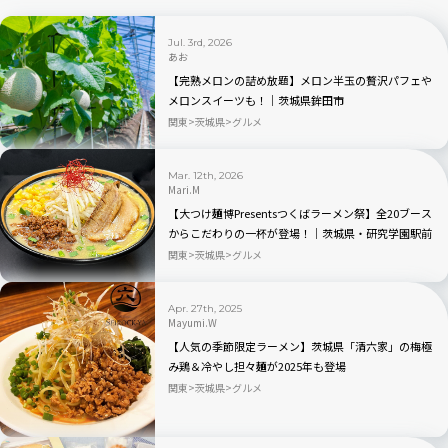
Jul. 3rd, 2026
あお
【完熟メロンの詰め放題】メロン半玉の贅沢パフェや
メロンスイーツも！｜茨城県鉾田市
関東
茨城県
グルメ
Mar. 12th, 2026
Mari.M
【大つけ麺博Presentsつくばラーメン祭】全20ブース
からこだわりの一杯が登場！｜茨城県・研究学園駅前
公園
関東
茨城県
グルメ
Apr. 27th, 2025
Mayumi.W
【人気の季節限定ラーメン】茨城県「清六家」の梅極
み鶏＆冷やし担々麺が2025年も登場
関東
茨城県
グルメ