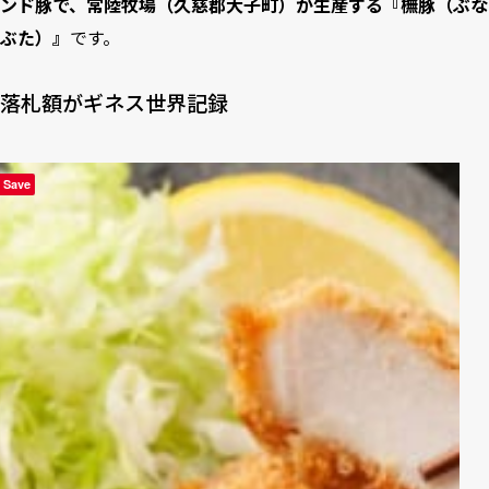
ンド豚で、常陸牧場（久慈郡大子町）が生産する『橅豚（ぶな
ぶた）』
です。
落札額がギネス世界記録
Save