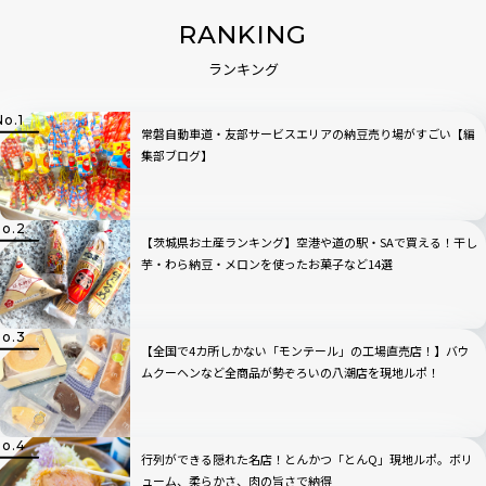
RANKING
ランキング
常磐自動車道・友部サービスエリアの納豆売り場がすごい【編
集部ブログ】
【茨城県お土産ランキング】空港や道の駅・SAで買える！干し
芋・わら納豆・メロンを使ったお菓子など14選
【全国で4カ所しかない「モンテール」の工場直売店！】バウ
ムクーヘンなど全商品が勢ぞろいの八潮店を現地ルポ！
行列ができる隠れた名店！とんかつ「とんQ」現地ルポ。ボリ
ューム、柔らかさ、肉の旨さで納得