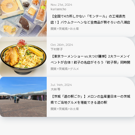
Nov. 21st, 2024
kurisencho
【全国で4カ所しかない「モンテール」の工場直売
店！】バウムクーヘンなど全商品が勢ぞろいの八潮店
を現地ルポ！
関東
茨城県
お土産
Oct. 26th, 2024
下村祥子
【東京ラーメンショー vs 大つけ麺博】2大ラーメンイ
ベントが合体！餃子の名店がそろう「餃子祭」同時開
催
関東
茨城県
グルメ
Jul. 14th, 2024
大林 等
【茨城「道の駅ごか」】メロンの生産量日本一の茨城
県でご当地グルメを堪能できる道の駅
関東
茨城県
お土産