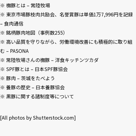
※
橅豚とは – 常陸牧場
※
東京市場豚枝肉共励会、名誉賞豚は単価1万7,996円を記録
– 食肉通信
※
銘柄豚肉地図（事例数255）
※
高い品質を守りながら、労働環境改善にも積極的に取り組
む – PASONA
※
常陸牧場さんの橅豚 – 洋食キッチンツカダ
※ SPF豚とは – 日本SPF豚協会
※
豚肉 – 茨城をたべよう
※
養豚の歴史 – 日本養豚協会
※
黒豚に関する諸制度等について
[All photos by Shutterstock.com]