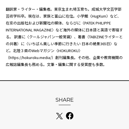
翻訳家・ライター・編集者。東京生まれ埼玉育ち。成城大学文芸学部
芸術学科卒。現在は、家族と富山に在住。小学館〈HugKum〉など、
在京の出版社および新聞社の媒体、ならびに〈PATEK PHILIPPE
INTERNATIONAL MAGAZINE〉など海外の媒体に日本語と英語で寄稿す
る。 訳書に〈クールジャパン一般常識〉、著書（TABIZINEライターと
の共著）に〈いちばん美しい季節に行きたい 日本の絶景365日〉な
ど。北陸３県のWebマガジン〈HOKUROKU〉
（
https://hokuroku.media/
）創刊編集長。その他、企業や教育機関の
広報誌編集長も務める。文筆・編集に関する受賞歴も多数。
SHARE