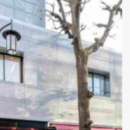
5-2
成城店限定「静岡県産クラウンマスクメロン入りフルーツタル
ト」
6
成城石井の中でも最大規模の品揃え！
7
知ってると便利！ 成城石井の楽しすぎるトリビア