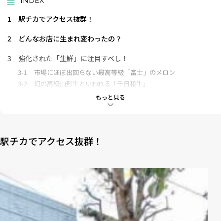
INDEX
1
駅チカでアクセス抜群！
2
どんなお店に生まれ変わったの？
3
強化された「生鮮」に注目すべし！
3-1
市場にほぼ出回らない最高等級「富士」のメロン
3-2
幻の高級山形牛といわれる「千日和牛」
3-3
成城石井の社長が現地まで買い付けに行った「アトランティッ
もっと見る
クサーモン」
4
家で楽しむおいしいお惣菜
4-1
成城店限定「成城石井自家製 黒毛和牛ロースのすき焼き重」
駅チカでアクセス抜群！
4-2
成城店限定「成城石井自家製 海老と帆立と国産豚の手包海鮮
焼売」
5
東日本に初上陸！ベーカリー専門店「成城石井 BAKERY」がや
って来た
5-1
不動の人気を誇る「ごろっと黒毛和牛と7種野菜と10種スパイ
スの焼きチーズカレーパン」