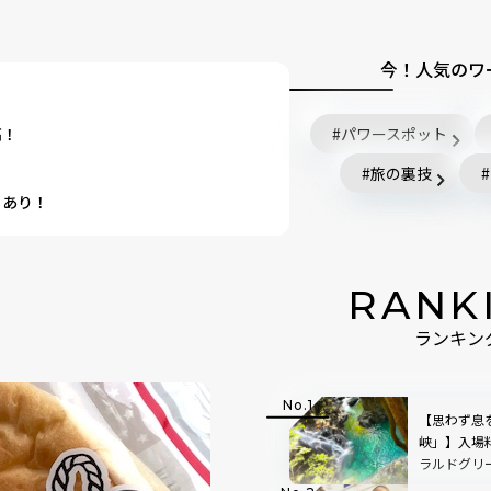
今！人気のワ
高！
パワースポット
！
旅の裏技
もあり！
RANK
ランキン
【思わず息
峡」】入場
ラルドグリ
で絵画のよ