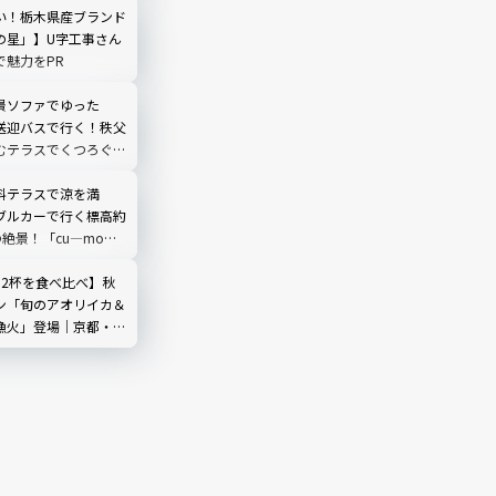
い！栃木県産ブランド
の星」】U字工事さん
で魅力をPR
景ソファでゆった
送迎バスで行く！秩父
むテラスでくつろぐ
O TERRACE」を現地
埼玉県
料テラスで涼を満
ブルカーで行く標高約
の絶景！「cu―mo箱
レビュー
カ2杯を食べ比べ】秋
ン「旬のアオリイカ＆
漁火」登場｜京都・夕
海舟