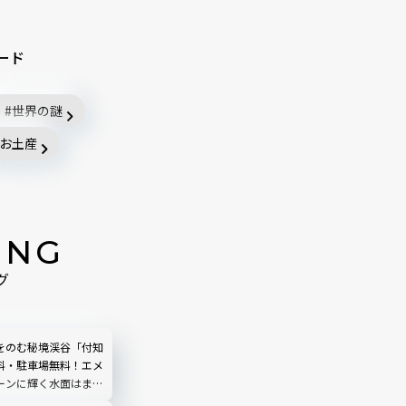
ード
世界の謎
お土産
ING
グ
をのむ秘境渓谷「付知
料・駐車場無料！エメ
ーンに輝く水面はまる
う｜岐阜県中津川市