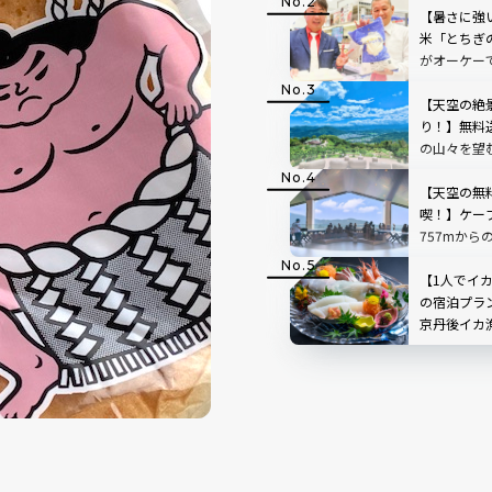
【暑さに強
米「とちぎ
がオーケー
【天空の絶
り！】無料
の山々を望
「SUSABIN
レビュー｜
【天空の無
喫！】ケー
757mから
根」を現地
【1人でイ
の宿泊プラ
京丹後イカ
日ヶ浦温泉 