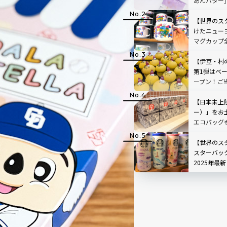
あんバター
【世界のスタ
けたニュー
マグカップ
限定マグカ
ガイド
【伊豆・村
第1弾はベ
ープン！ご
やさつまい
ーツが新登
【日本未上陸
ー）」をお
エコバッグ
的人気のテ
｜シンガポ
【世界のス
スターバッ
2025年最
定グッズ完