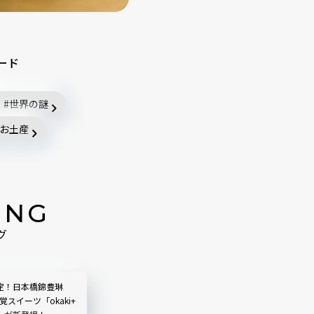
ード
世界の謎
お土産
ING
グ
定！日本橋錦豊琳
覚スイーツ「okaki+