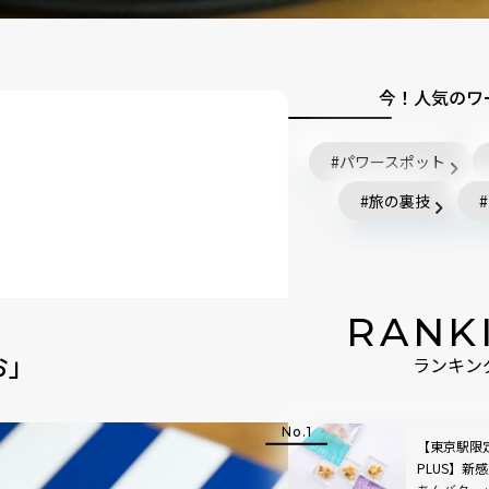
今！人気のワ
パワースポット
旅の裏技
RANK
ある？
お」
ランキン
【東京駅限
PLUS】新感