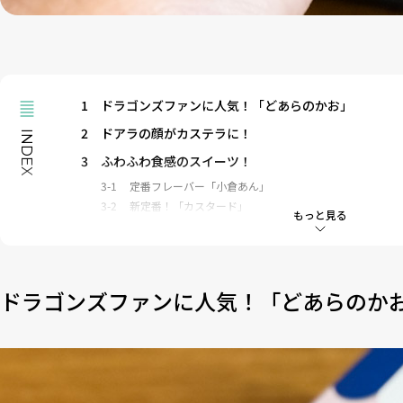
1
ドラゴンズファンに人気！「どあらのかお」
2
ドアラの顔がカステラに！
INDEX
3
ふわふわ食感のスイーツ！
3-1
定番フレーバー「小倉あん」
3-2
新定番！「カスタード」
もっと見る
3-3
チョコ好きならこれ！「チョコ」
3-4
優しい味わいの「ミルク」
3-5
ほろ苦い大人味「抹茶」
4
「どあらのかお」はどこに売ってる？取扱店や通販は
ドラゴンズファンに人気！「どあらのか