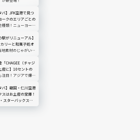
」が新登場！
バ】JFK空港で見つ
ヨークのエリアごとの
全種類！ニューヨーク
ップ＆タンブラー完全
の駅がリニューアル】
ーカリーと和菓子処オ
当地素材のじゃがいも
もを使ったパン・スイ
場
「CHAGEE（チャジ
土産に】10セントの
も注目！アジアで爆発
ィーブランド現地ルポ
ール編
タバ】韓国・仁川空港
クスはお土産の宝庫！
新・スターバックス限
全ガイド