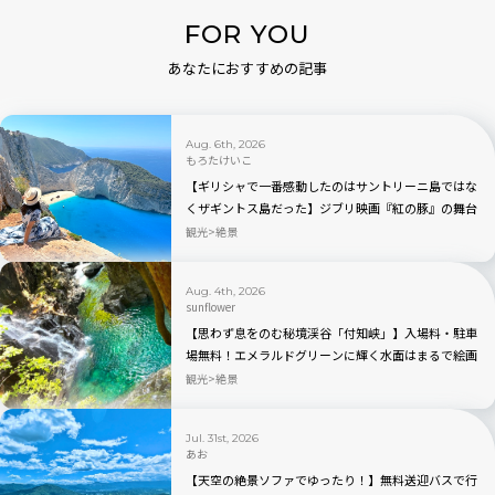
FOR YOU
あなたにおすすめの記事
Aug. 6th, 2026
もろたけいこ
【ギリシャで一番感動したのはサントリーニ島ではな
くザギントス島だった】ジブリ映画『紅の豚』の舞台
と言われるナヴァイオビーチ観光のベストの時間帯
観光
絶景
は？行き方から持ち物まで完全ガイド
Aug. 4th, 2026
sunflower
【思わず息をのむ秘境渓谷「付知峡」】入場料・駐車
場無料！エメラルドグリーンに輝く水面はまるで絵画
のよう｜岐阜県中津川市
観光
絶景
Jul. 31st, 2026
あお
【天空の絶景ソファでゆったり！】無料送迎バスで行