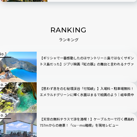
RANKING
ランキング
【ギリシャで一番感動したのはサントリーニ島ではなくザギン
トス島だった】ジブリ映画『紅の豚』の舞台と言われるナヴァ
イオビーチ観光のベストの時間帯は？行き方から持ち物まで完
全ガイド
【思わず息をのむ秘境渓谷「付知峡」】入場料・駐車場無料！
エメラルドグリーンに輝く水面はまるで絵画のよう｜岐阜県中
津川市
【天空の無料テラスで涼を満喫！】ケーブルカーで行く標高約
757mからの絶景！「cu―mo箱根」を現地レビュー