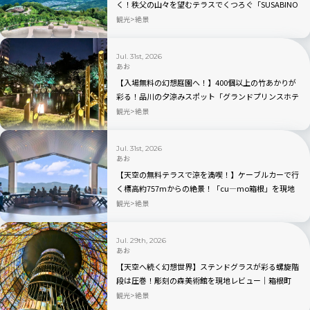
く！秩父の山々を望むテラスでくつろぐ「SUSABINO
TERRACE」を現地レビュー｜埼玉県
観光
絶景
Jul. 31st, 2026
あお
【入場無料の幻想庭園へ！】400個以上の竹あかりが
彩る！品川の夕涼みスポット「グランドプリンスホテ
ル高輪」を現地レビュー
観光
絶景
Jul. 31st, 2026
あお
【天空の無料テラスで涼を満喫！】ケーブルカーで行
く標高約757mからの絶景！「cu―mo箱根」を現地
レビュー
観光
絶景
Jul. 29th, 2026
あお
【天空へ続く幻想世界】ステンドグラスが彩る螺旋階
段は圧巻！彫刻の森美術館を現地レビュー｜箱根町
観光
絶景