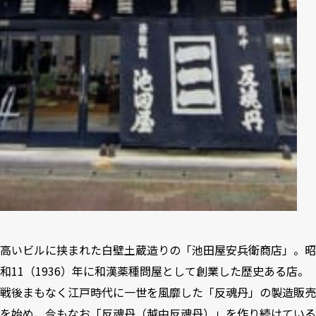
高いビルに挟まれた白壁土蔵造りの「池田屋安兵衛商店」。昭
和11（1936）年に和漢薬種問屋として創業した歴史ある店。
戦後まもなく江戸時代に一世を風靡した「反魂丹」の製造販売
を始め、今もなお「反魂丹（越中反魂丹）」を作り続けている