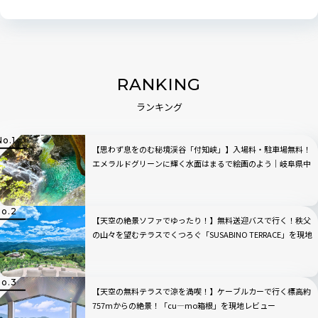
RANKING
ランキング
【思わず息をのむ秘境渓谷「付知峡」】入場料・駐車場無料！
エメラルドグリーンに輝く水面はまるで絵画のよう｜岐阜県中
津川市
【天空の絶景ソファでゆったり！】無料送迎バスで行く！秩父
の山々を望むテラスでくつろぐ「SUSABINO TERRACE」を現地
レビュー｜埼玉県
【天空の無料テラスで涼を満喫！】ケーブルカーで行く標高約
757mからの絶景！「cu―mo箱根」を現地レビュー