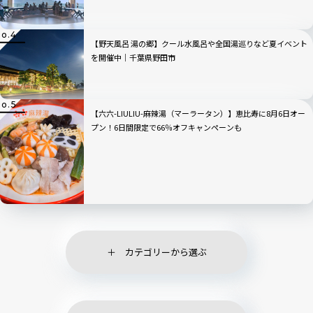
【野天風呂 湯の郷】クール水風呂や全国湯巡りなど夏イベント
を開催中｜千葉県野田市
【六六-LIULIU-麻辣湯（マーラータン）】恵比寿に8月6日オー
プン！6日間限定で66％オフキャンペーンも
カテゴリーから選ぶ