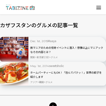
カザフスタンのグルメの記事一覧
Maaya
Dec. 1st, 2015
旅マニアのための怪奇イベントに潜入！想像以上にマニアック
なその内容とは？
関東
東京都23区
グルメ
sweetsholic
May. 1st, 2014
ホームパーティーにもOK！「包んでパクッ！」世界の餃子を
紹介します
アジア
韓国
グルメ
1