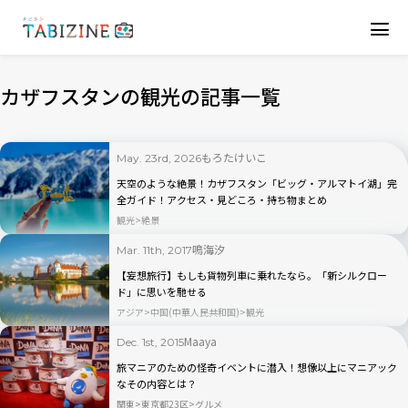
カザフスタンの観光の記事一覧
もろたけいこ
May. 23rd, 2026
天空のような絶景！カザフスタン「ビッグ・アルマトイ湖」完
全ガイド！アクセス・見どころ・持ち物まとめ
観光
絶景
鳴海汐
Mar. 11th, 2017
【妄想旅行】もしも貨物列車に乗れたなら。「新シルクロー
ド」に思いを馳せる
アジア
中国(中華人民共和国)
観光
Maaya
Dec. 1st, 2015
旅マニアのための怪奇イベントに潜入！想像以上にマニアック
なその内容とは？
関東
東京都23区
グルメ