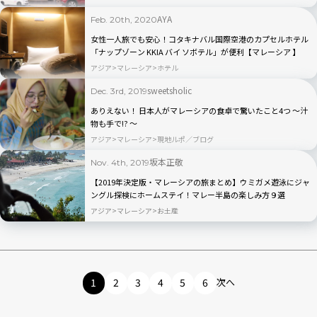
AYA
Feb. 20th, 2020
女性一人旅でも安心！コタキナバル国際空港のカプセルホテル
「ナップゾーン KKIA バイ ソボテル」が便利【マレーシア 】
アジア
マレーシア
ホテル
sweetsholic
Dec. 3rd, 2019
ありえない！ 日本人がマレーシアの食卓で驚いたこと4つ 〜汁
物も手で!? 〜
アジア
マレーシア
現地ルポ／ブログ
坂本正敬
Nov. 4th, 2019
【2019年決定版・マレーシアの旅まとめ】ウミガメ遊泳にジャ
ングル探検にホームステイ！マレー半島の楽しみ方９選
アジア
マレーシア
お土産
1
2
3
4
5
6
次へ