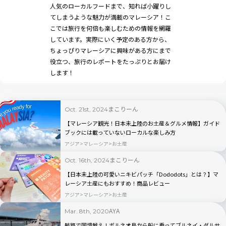
人気のローカルフードまで、知れば小躍りし
てしまうような魅力が満載のマレーシア！こ
こでは旅行を何倍も楽しむための情報を網羅
しています。実際にいく予定のある方から、
ちょっぴりマレーシアに興味がある方にまで
役立つ、旅行のレポートをたっぷりとお届け
します！
まこりーん
Oct. 21st, 2024
【マレーシア観光！日本未上陸のお土産＆グルメ情報】ガイド
ブックには載っていないローカルな楽しみ方
アジア
マレーシア
お土産
まこりーん
Oct. 16th, 2024
【日本未上陸の可愛いニキビパッチ「Dododots」とは？】マ
レーシア土産にもおすすめ！商品レビュー
アジア
マレーシア
お土産
AYA
Mar. 8th, 2020
航路で国境越え！ボルネオ島から船に乗ってブルネイ・ダルサ