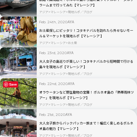
ラームまで行ってみた【マレーシア】
アジア
マレーシア
現地ルポ／ブログ
AYA
Feb. 24th, 2020
お土産探しにピッタリ！コタキナバルを訪れたら外せないモー
ル＆マーケットを現地ルポ【マレーシア 】
アジア
マレーシア
お土産
AYA
Feb. 23rd, 2020
大人女子の島巡りが楽しい！コタキナバルから短時間で行ける
島々を現地ルポ【マレーシア 】
アジア
マレーシア
現地ルポ／ブログ
AYA
Feb. 22nd, 2020
Save
オラウータンなど野生動物の宝庫！ ボルネオ島の「熱帯雨林ツ
アー」を現地ルポ【マレーシア】
アジア
マレーシア
現地ルポ／ブログ
AYA
Feb. 21st, 2020
大人女子旅からバックパッカー旅まで！幅広く楽しめるボルネ
オ島の魅力【マレーシア 】
アジア
マレーシア
現地ルポ／ブログ