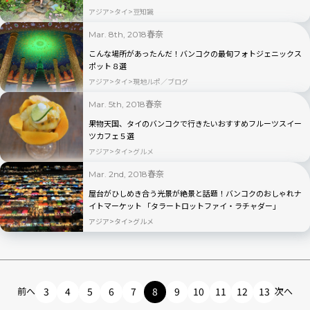
アジア
タイ
豆知識
春奈
Mar. 8th, 2018
こんな場所があったんだ！バンコクの最旬フォトジェニックス
ポット８選
アジア
タイ
現地ルポ／ブログ
春奈
Mar. 5th, 2018
果物天国、タイのバンコクで行きたいおすすめフルーツスイー
ツカフェ５選
アジア
タイ
グルメ
春奈
Mar. 2nd, 2018
屋台がひしめき合う光景が絶景と話題！バンコクのおしゃれナ
イトマーケット 「タラートロットファイ・ラチャダー」
アジア
タイ
グルメ
前へ
3
4
5
6
7
8
9
10
11
12
13
次へ