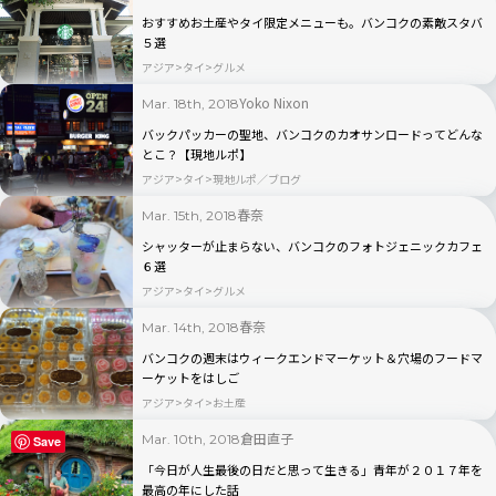
おすすめお土産やタイ限定メニューも。バンコクの素敵スタバ
５選
アジア
タイ
グルメ
Yoko Nixon
Mar. 18th, 2018
バックパッカーの聖地、バンコクのカオサンロードってどんな
とこ？【現地ルポ】
アジア
タイ
現地ルポ／ブログ
春奈
Mar. 15th, 2018
シャッターが止まらない、バンコクのフォトジェニックカフェ
６選
アジア
タイ
グルメ
春奈
Mar. 14th, 2018
バンコクの週末はウィークエンドマーケット＆穴場のフードマ
ーケットをはしご
アジア
タイ
お土産
倉田直子
Mar. 10th, 2018
Save
「今日が人生最後の日だと思って生きる」青年が２０１７年を
最高の年にした話