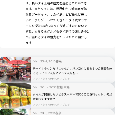
は、長いタイ王朝の歴史を感じることができ
ます。またタイには、世界中から観光客が訪
れるプーケット、サムイ島、ピピ島など美し
いビーチリゾートがたくさん！タイ式マッサ
ージを受けながらゆっくり過ごすのも良いで
すね。もちろんグルメもタイ旅行の楽しみの1
つ。溢れるタイの魅力をたっぷりとご紹介し
ます！
春奈
Mar. 23rd, 2018
チャイナタウンだけじゃない、バンコクにある３つの異国をめ
ぐる～インド人街にアラブ人街も～
アジア
タイ
現地ルポ／ブログ
村越 大晃
Mar. 20th, 2018
タイ人が開運したいときスーパーで買うこの食料セット、何だ
か知ってますか？
アジア
タイ
現地ルポ／ブログ
春奈
Mar. 19th, 2018