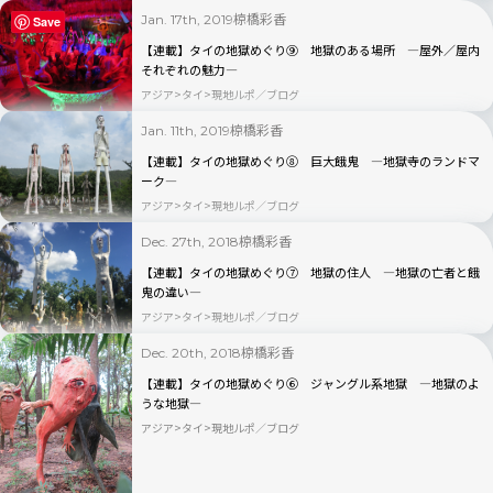
椋橋彩香
Jan. 17th, 2019
Save
【連載】タイの地獄めぐり⑨ 地獄のある場所 ―屋外／屋内
それぞれの魅力―
アジア
タイ
現地ルポ／ブログ
椋橋彩香
Jan. 11th, 2019
【連載】タイの地獄めぐり⑧ 巨大餓鬼 ―地獄寺のランドマ
ーク―
アジア
タイ
現地ルポ／ブログ
椋橋彩香
Dec. 27th, 2018
【連載】タイの地獄めぐり⑦ 地獄の住人 ―地獄の亡者と餓
鬼の違い―
アジア
タイ
現地ルポ／ブログ
椋橋彩香
Dec. 20th, 2018
【連載】タイの地獄めぐり⑥ ジャングル系地獄 ―地獄のよ
うな地獄―
アジア
タイ
現地ルポ／ブログ