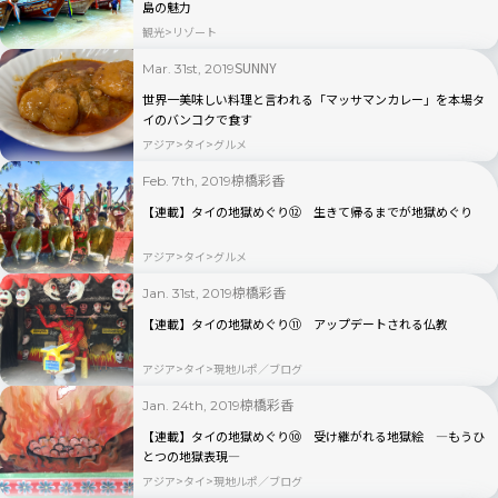
島の魅力
観光
リゾート
SUNNY
Mar. 31st, 2019
世界一美味しい料理と言われる「マッサマンカレー」を本場タ
イのバンコクで食す
アジア
タイ
グルメ
椋橋彩香
Feb. 7th, 2019
【連載】タイの地獄めぐり⑫ 生きて帰るまでが地獄めぐり
アジア
タイ
グルメ
椋橋彩香
Jan. 31st, 2019
【連載】タイの地獄めぐり⑪ アップデートされる仏教
アジア
タイ
現地ルポ／ブログ
椋橋彩香
Jan. 24th, 2019
【連載】タイの地獄めぐり⑩ 受け継がれる地獄絵 ―もうひ
とつの地獄表現―
アジア
タイ
現地ルポ／ブログ