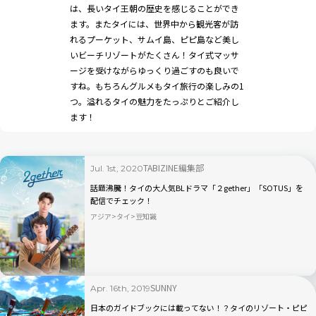
は、長いタイ王朝の歴史を感じることができ
ます。またタイには、世界中から観光客が訪
れるプーケット、サムイ島、ピピ島など美し
いビーチリゾートがたくさん！タイ式マッサ
ージを受けながらゆっくり過ごすのも良いで
すね。もちろんグルメもタイ旅行の楽しみの1
つ。溢れるタイの魅力をたっぷりとご紹介し
ます！
TABIZINE編集部
Jul. 1st, 2020
話題沸騰！タイの大人気BLドラマ「２gether」「SOTUS」を
配信でチェック！
アジア
タイ
豆知識
SUNNY
Apr. 16th, 2019
日本のガイドブックには載ってない！？タイのリゾート・ピピ