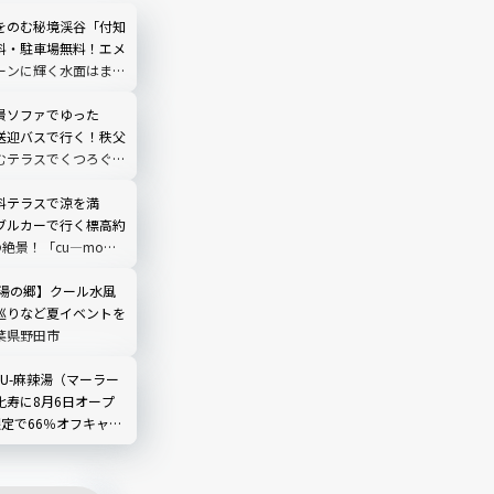
をのむ秘境渓谷「付知
料・駐車場無料！エメ
ーンに輝く水面はまる
う｜岐阜県中津川市
景ソファでゆった
送迎バスで行く！秩父
むテラスでくつろぐ
O TERRACE」を現地
埼玉県
料テラスで涼を満
ブルカーで行く標高約
の絶景！「cu―mo箱
レビュー
 湯の郷】クール水風
巡りなど夏イベントを
葉県野田市
LIU-麻辣湯（マーラー
比寿に8月6日オープ
限定で66％オフキャン