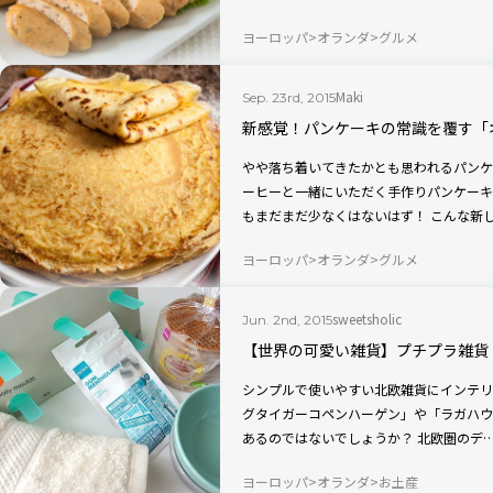
ヨーロッパ
オランダ
グルメ
Maki
Sep. 23rd, 2015
新感覚！パンケーキの常識を覆す「
やや落ち着いてきたかとも思われるパンケ
ーヒーと一緒にいただく手作りパンケーキ
もまだまだ少なくはないはず！ こんな新
ヨーロッパ
オランダ
グルメ
sweetsholic
Jun. 2nd, 2015
【世界の可愛い雑貨】プチプラ雑貨！
シンプルで使いやすい北欧雑貨にインテリ
グタイガーコペンハーゲン」や「ラガハウ
あるのではないでしょうか？ 北欧圏のデ
ヨーロッパ
オランダ
お土産