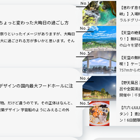
【思わず息
峡」】入場
ラルドグリ
ちょっと変わった大晦日の過ごし方
で絵画のよ
【天空の絶
祭りといったイメージがありますが、大晦日
り！】無料
大に過ごされる方が多いかと思います。そん
の山々を望
「SUSABIN
レビュー｜
【天空の無
喫！】ケー
757mから
根」を現地
【野天風呂
デザインの国内最大フードホールに注
呂や全国湯
開催中｜千
物。だけど違うのです。その正体はなんと、
【六六-LIU
タン）】恵
ン！6日間
ペーンも