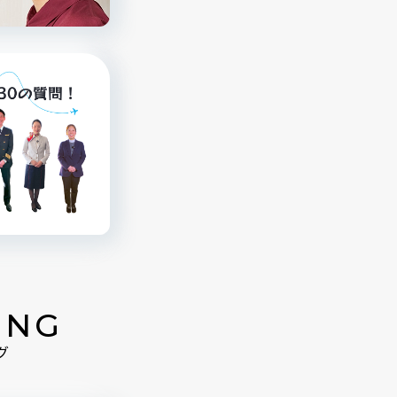
ING
グ