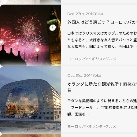
Yoko
Dec. 27th, 2014
外国人はどう過ごす？ヨーロッパの
日本ではクリスマスはカップルのためのお
ともなると、大好きな友人皆でパ～っと盛
な大晦日も、国によって様々。今回は少…
ヨーロッパ
イギリス
グルメ
Yoko
Oct. 31st, 2014
オランダに新たな観光名所！奇抜な
目
モダンな美術館のように見えるこちらの建
「フードホール」。 宇宙的要素を混ぜた建築デザイン 宇宙船のようにみえるこの外
観。常識を…
ヨーロッパ
オランダ
グルメ