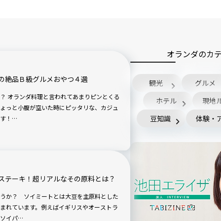
オランダのカ
の絶品Ｂ級グルメおやつ４選
観光
グルメ
？ オランダ料理と言われてあまりピンとくる
ホテル
現地
ょっと小腹が空いた時にピッタリな、カジュ
豆知識
体験・
す！…
ステーキ！超リアルなその原料とは？
うか？ ソイミートとは大豆を主原料とした
まれています。例えばイギリスやオーストラ
ソイパ…