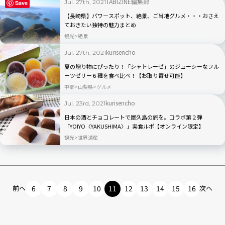
TABIZINE編集部
Jul. 27th, 2021
Save
【長崎県】パワースポット、絶景、ご当地グルメ・・・おさえ
ておきたい独特の魅力まとめ
観光
絶景
kurisencho
Jul. 27th, 2021
夏の贈り物にぴったり！「シャトレーゼ」のジューシーなフル
ーツゼリー６種を食べ比べ！【お取り寄せ可能】
中部
山梨県
グルメ
kurisencho
Jul. 23rd, 2021
日本の酒とチョコレートで屋久島の旅を。コラボ第２弾
「YOIYO〈YAKUSHIMA〉」実食ルポ【オンライン限定】
観光
世界遺産
前へ
6
7
8
9
10
11
12
13
14
15
16
次へ