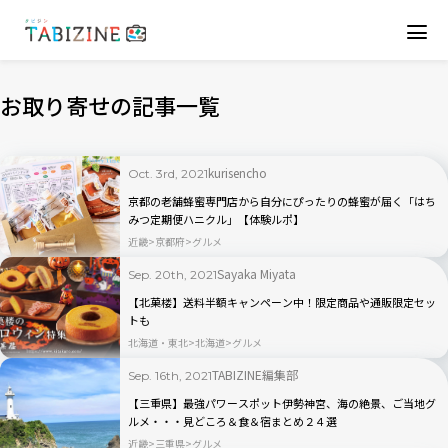
お取り寄せの記事一覧
kurisencho
Oct. 3rd, 2021
京都の老舗蜂蜜専門店から自分にぴったりの蜂蜜が届く「はち
みつ定期便ハニクル」【体験ルポ】
近畿
京都府
グルメ
Sayaka Miyata
Sep. 20th, 2021
【北菓楼】送料半額キャンペーン中！限定商品や通販限定セッ
トも
北海道・東北
北海道
グルメ
TABIZINE編集部
Sep. 16th, 2021
【三重県】最強パワースポット伊勢神宮、海の絶景、ご当地グ
ルメ・・・見どころ＆食＆宿まとめ２４選
近畿
三重県
グルメ