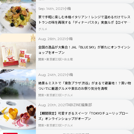
小梅
Sep. 14th, 2021
家で手軽に楽しむ本格イタリアン！レンジで温めるだけでレス
トランの味を再現する「ディナーパスタ」実食ルポ【ロイヤル
デリ】
グルメ
小梅
Aug. 26th, 2021
全国の逸品が大集合！JAL「BLUE SKY」が新たにオンラインシ
ョップをオープン
関東
東京都23区
お土産
小梅
Aug. 24th, 2021
絶景＆ミストで「東急プラザ 渋谷」がまるで避暑地！？買い物
ついでに厳選グルメや東北のお祭り気分を満喫
関東
東京都23区
グルメ
TABIZINE編集部
Aug. 20th, 2021
【期間限定】可愛すぎるスイーツ「TOKYOチューリップロー
ズ」オンラインショップがオープン
関東
東京都23区
グルメ