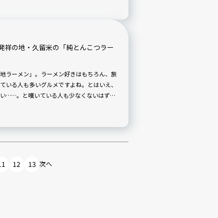
発祥の地・久留米の「純とんこつラー
地ラーメン」。ラーメン好きはもちろん、旅
ている人も多いグルメですよね。とはいえ、
い……。と嘆いている人も少なくないはず。
を自宅で味わる「ラーメンのお取り寄せ」を
coｍ」から、お取り寄せラーメンマニアの筆
。
11
12
13
次へ