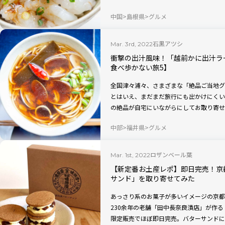
（通称「たびふく」）が、私たちの旅欲求
中国
島根県
グルメ
とで、この連載では、ご当地の銘品や特産
石黒アツシが、実際にお取り寄せしてその
者海老 なまトロどんぶりセット」です。
石黒アツシ
Mar. 3rd, 2022
衝撃の出汁風味！「越前かに出汁ラ
食べ歩かない旅5】
全国津々浦々、さまざまな「絶品ご当地グ
とはいえ、まだまだ旅行にも出かけにくい
の絶品が自宅にいながらにしてお取り寄せ
（通称「たびふく」）が、私たちの旅欲求
中部
福井県
グルメ
とで、この連載では、ご当地の銘品や特産
石黒アツシが、実際にお取り寄せしてその
出汁ラーメン あさり」です。一体どんな
ロザンベール葉
Mar. 1st, 2022
【新定番お土産レポ】即日完売！京
サンド」を取り寄せてみた
あっさり系のお菓子が多いイメージの京都
230余年の老舗「田中長奈良漬店」が作
限定販売でほぼ即日完売。バターサンドに