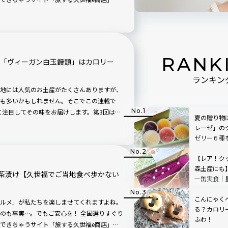
を満たしてくれるかもしれません。というこ
品に目がない「旅行家・食事家・写真家」の
味を確かめてみますよ。7回目は「佐助シャ
わいなのでしょうか？
RANK
市「ヴィーガン白玉饅頭」はカロリー
ランキン
地には人気のお土産がたくさんありますが、
も多いかもしれません。そこでこの連載で
に注目してその味をお届けします。第3回は、
夏の贈り物
屋の「ヴィーガン白玉饅頭」を紹介します。
レーゼ」の
ゼリー６種
寄せ可能】
【レア！ク
森土産にも
茶漬け【久世福でご当地食べ歩かない
ー缶実食｜
館「界 津軽
こんにゃく
ルメ」が私たちを楽しませてくれますよね。
る？カロリ
のも事実…。でもご安心を！ 全国選りすぐり
ふわ！
できちゃうサイト「旅する久世福e商店」