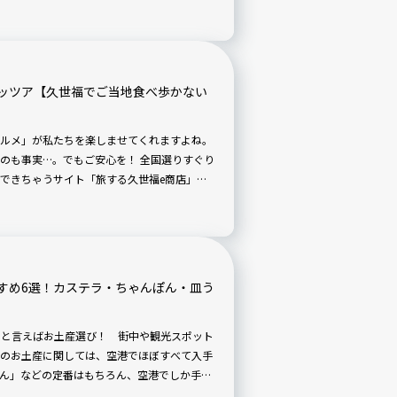
を自宅で味わる「ラーメンのお取り寄せ」を
coｍ」から、お取り寄せラーメンマニアの筆
。
ッツア【久世福でご当地食べ歩かない
ルメ」が私たちを楽しませてくれますよね。
のも事実…。でもご安心を！ 全国選りすぐり
できちゃうサイト「旅する久世福e商店」
を満たしてくれるかもしれません。というこ
品に目がない「旅行家・食事家・写真家」の
味を確かめてみますよ。 4回目は「伊吹島ア
わいなのでしょうか？
すめ6選！カステラ・ちゃんぽん・皿う
一つと言えばお土産選び！ 街中や観光スポット
のお土産に関しては、空港でほぼすべて入手
ん」などの定番はもちろん、空港でしか手に
ます。お取り寄せしておうちで楽しんでもい