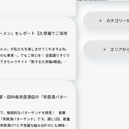
を満たしてくれるかもしれません。というこ
品に目がない「旅行家・食事家・写真家」の
味を確かめてみますよ。6回目は「THE！猛
カテゴリー
一体どんな味わいなのでしょうか？
ーメン」をレポート【久世福でご当地
エリアか
ルメ」が私たちを楽しませてくれますよね。
のも事実…。でもご安心を！ 全国選りすぐり
できちゃうサイト「旅する久世福e商店」
を満たしてくれるかもしれません。というこ
品に目がない「旅行家・食事家・写真家」の
味を確かめてみますよ。5回目は「越前かに
味わいなのでしょうか？
都・田中長奈良漬店の「奈良漬バター
で、魅惑的なバターサンドを発見！ 創業
る「奈良漬バターサンド」です。週に1回、数量
奈良漬け!?と不思議な組み合わせにも興味