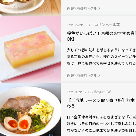
津々で、お取り寄せしていただいてみまし
近畿
京都府
グルメ
ロザンベール葉
Feb. 24th, 2022
桜色がいっぱい！京都のおすすめ春
OK】
少しずつ春の訪れを感じるようになってき
ある京都のお店にも、桜色のスイーツが多
ちは、見ても食べても幸せを運んでくれる
ワイトデーなどの贈り物にもおすすめした
近畿
京都府
グルメ
Mayumi.W
Feb. 18th, 2022
【ご当地ラーメン取り寄せ旅】熊本
わう
日本全国津々浦々にあるさまざまな「ご当
好きにもその目的の一つとして楽しみにし
なかなかそのご当地まで足を運ぶのも難し