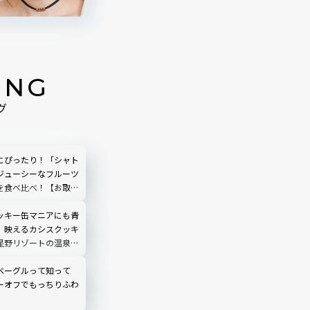
ING
グ
にぴったり！「シャト
ジューシーなフルーツ
を食べ比べ！【お取り
ッキー缶マニアにも青
】映えるカシスクッキ
星野リゾートの温泉旅
」
ベーグルって知って
ーオフでもっちりふわ