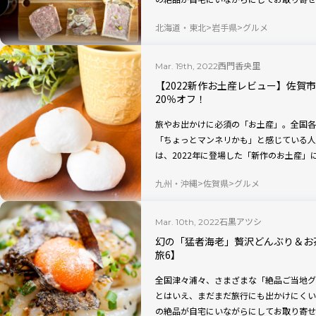
（通称「たびふく」）が、私たちの旅欲求
北海道・東北
岩手県
グルメ
とで、この連載では、ご当地の銘品や特産
石黒アツシが、実際にお取り寄せしてその
ルキュトリーセット」です。一体どんな味
西門香央里
Mar. 19th, 2022
【2022新作お土産レビュー】佐賀
20％オフ！
旅やお出かけに必須の「お土産」。全国各
「ちょっとマンネリかも」と感じている人
は、2022年に登場した「新作のお土産」
佐賀市の新作お土産、白玉饅頭 元祖吉野
九州・沖縄
佐賀県
グルメ
石黒アツシ
Mar. 10th, 2022
幻の「猛者海老」贅沢どんぶり＆お
旅6】
全国津々浦々、さまざまな「絶品ご当地グ
とはいえ、まだまだ旅行にも出かけにくい
の絶品が自宅にいながらにしてお取り寄せ