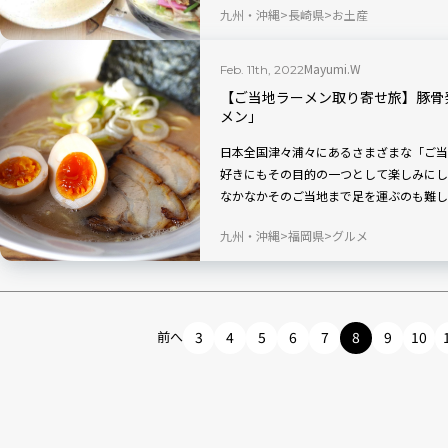
九州・沖縄
長崎県
お土産
いですね。
Mayumi.W
Feb. 11th, 2022
【ご当地ラーメン取り寄せ旅】豚骨
メン」
日本全国津々浦々にあるさまざまな「ご当
好きにもその目的の一つとして楽しみにし
なかなかそのご当地まで足を運ぶのも難し
そこでこの連載では、地方の有名ラーメン
九州・沖縄
福岡県
グルメ
実食レポート！ 毎回人気サイト「宅麺.
者が厳選した一杯の特徴をお届けしますよ
前へ
3
4
5
6
7
8
9
10