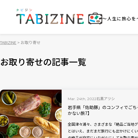
～人生に旅心を
TABIZINE
お取り寄せ
お取り寄せの記事一覧
石黒アツシ
Mar. 24th, 2022
岩手県「佐助豚」のコンフィでごち
かない旅7】
全国津々浦々、さまざまな「絶品ご当地グ
とはいえ、まだまだ旅行にも出かけにくい
の絶品が自宅にいながらにしてお取り寄せ