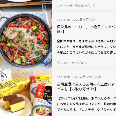
そこでこの連載では、地方の有名ラーメン
九州・沖縄
熊本県
グルメ
実食レポート！ 毎回人気サイト「宅麺.
者が厳選した一杯の特徴をお届けしますよ
石黒アツシ
Feb. 17th, 2022
伊吹島の「いりこ」で絶品アクアパ
旅4】
全国津々浦々、さまざまな「絶品ご当地グ
とはいえ、まだまだ旅行にも出かけにくい
の絶品が自宅にいながらにしてお取り寄せ
（通称「たびふく」）が、私たちの旅欲求
グルメ
ご当地グルメ
とで、この連載では、ご当地の銘品や特産
石黒アツシが、実際にお取り寄せしてその
クアパッツァセット」です。一体どんな味
ロザンベール葉
Feb. 16th, 2022
長崎空港で買える長崎のお土産おす
どんも【お取り寄せOK】
【2023年1月27日更新】旅の楽しみの
にも魅力的な品々がありますが、長崎の食
できるのです。「カステラ」や「ちゃんぽ
入らない超レアなものまで一挙にご紹介し