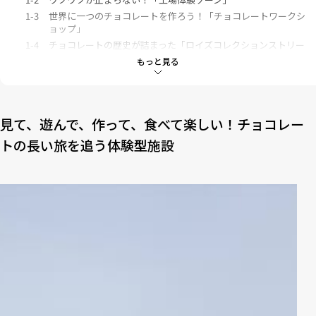
1-3
世界に一つのチョコレートを作ろう！「チョコレートワークシ
ョップ」
1-4
チョコレートの歴史が詰まった「ロイズコレクションストリー
ト」
もっと見る
2
限定商品がたくさん「ロイズタウン工場直売店」
3
「ロイズカカオ＆チョコレートタウン」の所要時間やアクセス
見て、遊んで、作って、食べて楽しい！チョコレー
4
大人も子どもも楽しめる！「ロイズカカオ＆チョコレートタウ
トの長い旅を追う体験型施設
ン」