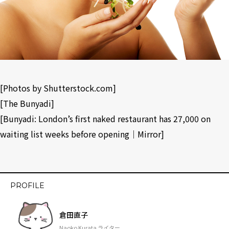
[Photos by
Shutterstock.com
]
[
The Bunyadi
]
[
Bunyadi: London’s first naked restaurant has 27,000 on
waiting list weeks before opening｜Mirror
]
PROFILE
倉田直子
Naoko Kurata ライター