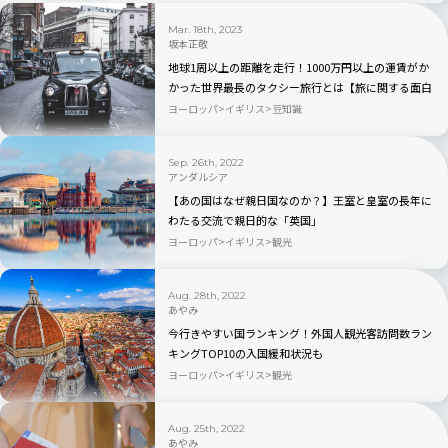
Mar. 18th, 2023
坂本正敬
地球1周以上の距離を走行！1000万円以上の運賃がか
かった世界最長のタクシー旅行とは【旅に関する面白
いギネス記録】
ヨーロッパ
イギリス
豆知識
Sep. 26th, 2022
アンダルシア
【あの国はなぜ親日国なのか？】王室と皇室の長年に
わたる交流で親日的な「英国」
ヨーロッパ
イギリス
観光
Aug. 28th, 2022
あやみ
今行きやすい国ランキング！外国人観光客訪問数ラン
キングTOP10の入国緩和状況も
ヨーロッパ
イギリス
観光
Aug. 25th, 2022
あやみ