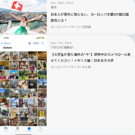
Dec. 30th, 2023
春奈
日本人が意外に知らない、ヨーロッパ主要8か国の国
民性とは？
ヨーロッパ
イギリス
豆知識
Dec. 7th, 2023
TABIZINE編集部
【大学生が見た海外の“今”】研修中のカメラロール見
せてください！イギリス編｜日本女子大学
×TABIZINE10周年
ヨーロッパ
イギリス
お土産