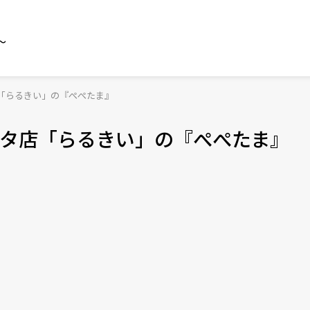
～
「らるきい」の『ぺぺたま』
タ店「らるきい」の『ぺぺたま』