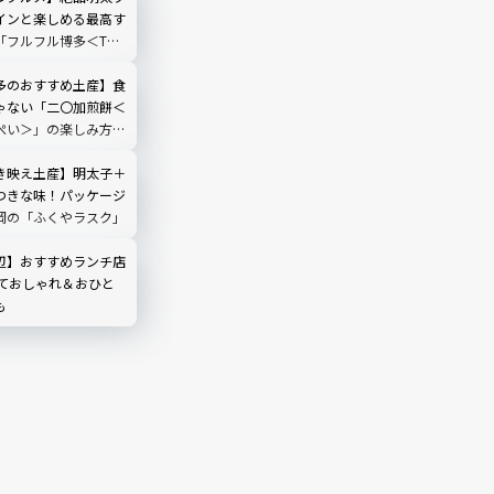
インと楽しめる最高す
「フルフル博多＜THE
 HAKATA＞」
多のおすすめ土産】食
ゃない「二〇加煎餅＜
ぺい＞」の楽しみ方と
き映え土産】明太子＋
つきな味！パッケージ
岡の「ふくやラスク」
辺】おすすめランチ店
くておしゃれ＆おひと
も