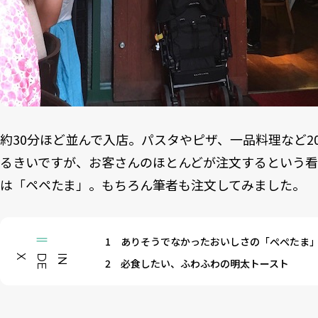
約30分ほど並んで入店。パスタやピザ、一品料理など2
るきいですが、お客さんのほとんどが注文するという看
は「ペペたま」。もちろん筆者も注文してみました。
1
ありそうでなかったおいしさの「ぺぺたま
X
I
N
D
E
2
必食したい、ふわふわの明太トースト