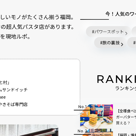
今！人気のワ
いしいモノがたくさん揃う福岡。
指の超人気パスタ店があります。
パワースポット
」を現地ルポ。
旅の裏技
RANK
と村」
ランキン
ムサンドイッチ
ee
やきそば専門店
【全種食べ
ガーバター
買える？
【福岡・博