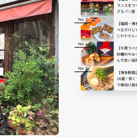
ランスをワ
ぎるパン屋
FULL FULL
【福岡・博
べるだけじ
にわかせん
は？
【今買うべ
砂糖のやみ
も可愛い福
【博多駅周
16選！安
り様向け店