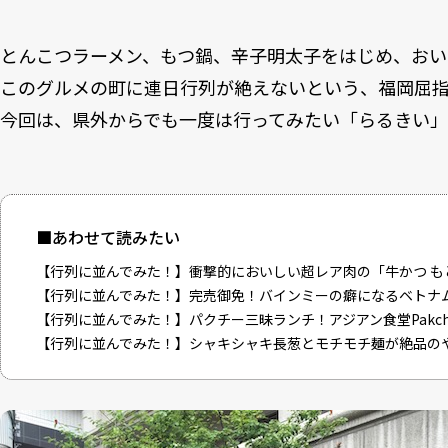
とんこつラーメン、もつ鍋、辛子明太子をはじめ、お
このグルメの町に連日行列が絶えないという、福岡屈
今回は、県外からでも一度は行ってみたい「らるきい
■あわせて読みたい
【行列に並んでみた！】衝撃的においしい超レア肉の「牛かつ も
【行列に並んでみた！】完売御免！バインミーの癖になるベトナ
【行列に並んでみた！】パクチー三昧ランチ！アジアン食堂Pakch
【行列に並んでみた！】シャキシャキ長葱とモチモチ麺が絶品の