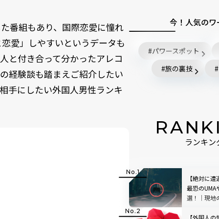
今！人気のワ
した番組もあり、国際恋愛に憧れ
と恋愛」しやすい
というデータも
パワースポット
国人と付き合って分かったアレコ
旅の裏技
者の経験談も踏まえご紹介したい
相手にしたい外国人男性ランキ
RANK
ランキン
【絶対に遭
最恐のUMA
選！│現地
介
【外国人の