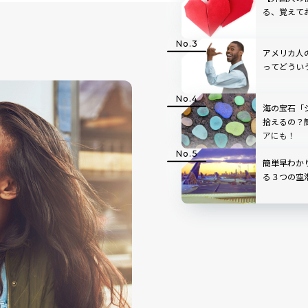
る、覚えて
アメリカ人
ってどうい
海の宝石「
拾えるの？
アにも！
簡単早わか
る３つの空