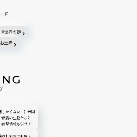
ード
世界の謎
お土産
ING
グ
遇したくない！】米国
や伝説の生物たち7
の目撃情報も併せて紹
憧れ】旅先でも使え