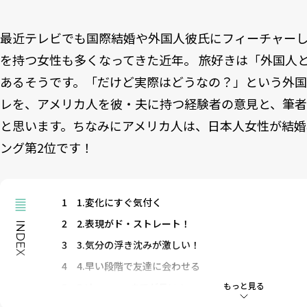
最近テレビでも国際結婚や外国人彼氏にフィーチャー
を持つ女性も多くなってきた近年。
旅好きは「外国人
あるそうです。「だけど実際はどうなの？」という外
レを、アメリカ人を彼・夫に持つ経験者の意見と、筆
と思います。ちなみにアメリカ人は、
日本人女性が結婚
ング
第2位です！
1
1.変化にすぐ気付く
2
2.表現がド・ストレート！
INDEX
3
3.気分の浮き沈みが激しい！
4
4.早い段階で友達に会わせる
もっと見る
5
5.I love youまでが長い！