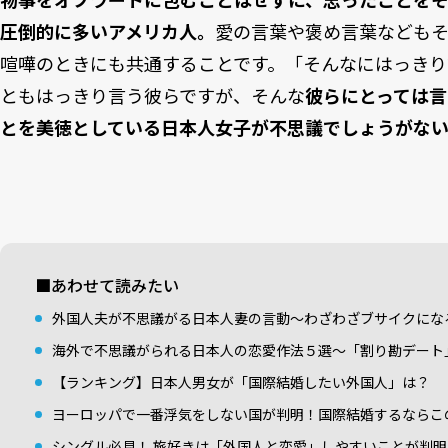
圧倒的に多いアメリカ人。
愛の言葉や褒め言葉なども
喧嘩のときにも共通することです。「そんなにはっきり
ともはっきり言う彼らですが、そんな
彼らにとっては言
とを美徳としている日本人女子が不思議でしょうがな
■あわせて読みたい
外国人夫が不思議がる日本人妻の言動～わざわざブサイクにな
海外で不思議がられる日本人の恋愛作法５選～「割り勘デート
【ランキング】日本人男女が「国際結婚したい外国人」は？
ヨーロッパで一番浮気をしない国が判明！国際結婚するならこ
シングル必見！ 旅好きは「外国人と恋愛」しやすいことが判明