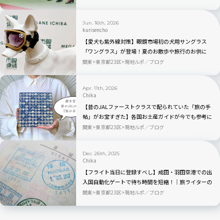
Jun. 16th, 2026
kurisencho
【愛犬も紫外線対策】眼鏡市場初の犬用サングラス
「ワングラス」が登場！夏のお散歩や旅行のお供に
関東
東京都23区
現地ルポ／ブログ
Apr. 11th, 2026
Chika
【昔のJALファーストクラスで配られていた「旅の手
帖」がお宝すぎた】各国お土産ガイドが今でも参考に
なる！？
関東
東京都23区
現地ルポ／ブログ
Dec. 26th, 2025
Chika
【フライト当日に登録すべし】成田・羽田空港での出
入国自動化ゲートで待ち時間を短縮！｜旅ライターの
裏技・愛用品教えます
関東
東京都23区
現地ルポ／ブログ