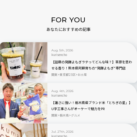
FOR YOU
あなたにおすすめの記事
Aug. 5th, 2026
kurisencho
【話題の発酵よもぎラテってどんな味？】草原を思わ
せる香り！熊本県阿蘇育ちの“発酵よもぎ”専門店
「BETWEEN by THE YOMOGI STAND」渋谷にオープ
関東
東京都23区
お土産
ン！人気TOP3も
Aug. 4th, 2026
kurisencho
【暑さに強い！栃木県産ブランド米「とちぎの星」】
U字工事さんがオーケーで魅力をPR
関東
栃木県
グルメ
Jul. 27th, 2026
kurisencho