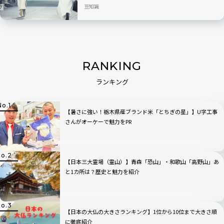
ション「EL NÚMERO」を発表
豆知識
RANKING
ランキング
【暑さに強い！栃木県産ブランド米「とちぎの星」】U字工事
さんがオーケーで魅力をPR
【日本三大霊場（霊山）】青森「恐山」・和歌山「高野山」あ
と1カ所は？歴史と魅力を紹介
【日本の大仏の大きさランキング】1位から10位まで大きさ順
に徹底紹介