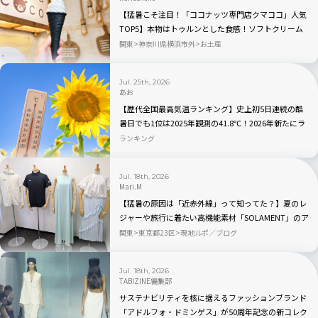
【猛暑こそ注目！「ココナッツ専門店クマココ」人気
TOP5】本物はトゥルンとした食感！ソフトクリーム
やビールも人気｜川崎・ラ チッタデッラ
関東
神奈川県横浜市外
お土産
Jul. 25th, 2026
あお
【歴代全国最高気温ランキング】史上初5日連続の酷
暑日でも1位は2025年観測の41.8℃！2026年新たにラ
ンクインしたのはどこ？
ランキング
Jul. 18th, 2026
Mari.M
【猛暑の原因は「近赤外線」って知ってた？】夏のレ
ジャーや旅行に着たい高機能素材「SOLAMENT」のア
パレルが続々登場
関東
東京都23区
現地ルポ／ブログ
Jul. 18th, 2026
TABIZINE編集部
サステナビリティを核に据えるファッションブランド
「アドルフォ・ドミンゲス」が50周年記念の新コレク