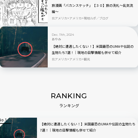
旅漫画「バカンスケッチ」【３０】旅の洗礼〜乱気流
編〜
北アメリカ
アメリカ
現地ルポ／ブログ
Dec. 11th, 2024
あやみ
【絶対に遭遇したくない！】米国最恐のUMAや伝説の
生物たち7選！│現地の目撃情報も併せて紹介
北アメリカ
アメリカ
観光
RANKING
ランキング
【絶対に遭遇したくない！】米国最恐のUMAや伝説の生物たち
7選！│現地の目撃情報も併せて紹介