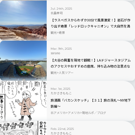
Jul. 24th, 2025
北島幸司
【ラスベガスからわずか30分で風景激変！】岩石が作
り出す絶景「レッドロックキャニオン」で大自然を満
喫！
観光
絶景
Mar. 9th, 2025
sorano
【大谷の興奮を現地で観戦！】LAドジャースタジアム
のアクセスやおすすめの座席、持ち込み物の注意点な
どを徹底解説！
観光
人気ツアー
Mar. 1st, 2025
たかさきももこ
旅漫画「バカンスケッチ」【３１】旅の洗礼〜NY地下
鉄編〜
北アメリカ
アメリカ
現地ルポ／ブログ
Feb. 22nd, 2025
たかさきももこ