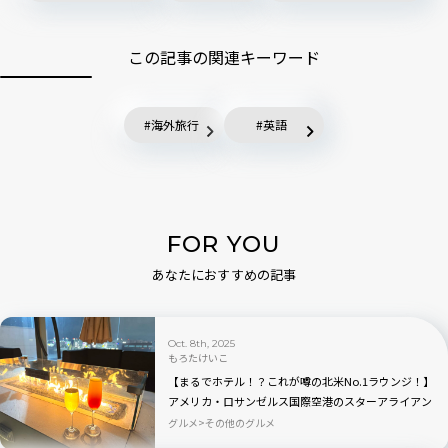
この記事の関連キーワード
海外旅行
英語
FOR YOU
あなたにおすすめの記事
Oct. 8th, 2025
もろたけいこ
【まるでホテル！？これが噂の北米No.1ラウンジ！】
アメリカ・ロサンゼルス国際空港のスターアライアン
ス・ラウンジの魅力を全公開！
グルメ
その他のグルメ