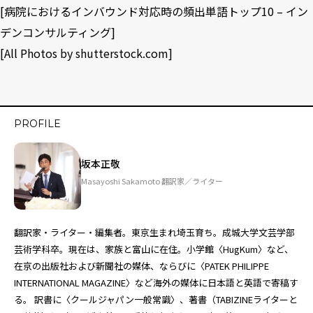
[
病院におけるインバウンド対応時の頻出単語トップ10 – イン
デンコンサルティング
]
[All Photos by
shutterstock.com
]
PROFILE
坂本正敬
Masayoshi Sakamoto 翻訳家／ライター
翻訳家・ライター・編集者。東京生まれ埼玉育ち。成城大学文芸学部
芸術学科卒。現在は、家族と富山に在住。小学館〈HugKum〉など、
在京の出版社および新聞社の媒体、ならびに〈PATEK PHILIPPE
INTERNATIONAL MAGAZINE〉など海外の媒体に日本語と英語で寄稿す
る。 訳書に〈クールジャパン一般常識〉、著書（TABIZINEライターと