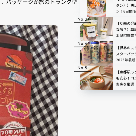
よ。パッケージが旅のトランク型
タン）】恵
ン！6日間
ペーンも
【話題の発
な味？】草
本県阿蘇育
店「BETWEE
STAND」
【世界のス
TOP3も
スターバッ
2025年最
定グッズ完
【京都駅ラ
も安心！コ
お店を厳選
Map付き