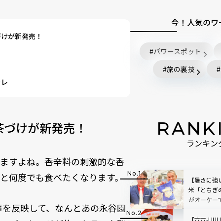
今！人気のワ
づけが新発売！
パワースポット
旅の裏技
ャレ
RANK
茶づけが新発売！
ランキン
てますよね。香辛料の刺激的な香
と何度でも食べたくなります。
【暑さに強
米「とちぎ
がオーケー
声を反映して、なんとあの永谷園
【六六-LIU