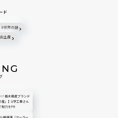
ード
世界の謎
お土産
ING
グ
い！栃木県産ブランド
の星」】U字工事さん
で魅力をPR
LIU-麻辣湯（マーラー