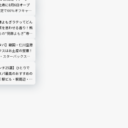
比寿に8月6日オープ
限定で66％オフキャン
酵よもぎラテってどん
原を思わせる香り！熊
ちの“発酵よもぎ”専門
N by THE YOMOGI
渋谷にオープン！人気
タバ】韓国・仁川空港
クスはお土産の宝庫！
新・スターバックス限
全ガイド
ンチ25選】ひとりで
スパ最高のおすすめの
｜駅ビル・駅周辺・