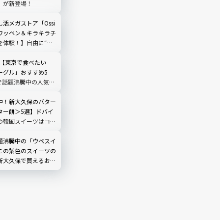
」が新登場！
活メガストア「Ossi
ワッペン＆キラキラチ
を体験！】自由に“好
できる推しグッズに大
新【東京で食べたい
ーグル」おすすめ5
Sで話題沸騰中の人気店
ュー
中！新大久保のバター
ター餅＞5選】ドバイ
の韓国スイーツはコ
から個性派まで全部見
題沸騰中の「ウベスイ
この紫色のスイーツの
新大久保で買えるおす
実食レビュー