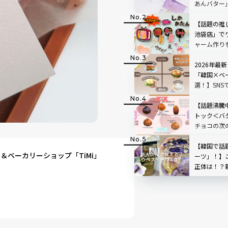
あんバター
【話題の推し
池袋店」で
ャーム作り
き”を形に
人も夢中
2026年最
「韓国×ベ
選！】SN
を実食レビ
【話題沸騰
トック＜バ
チョコの次
レ！？王道
せ！
【韓国で話
ベーカリーショップ「TiMi」
ーツ」！】
正体は！？
すめ4選を