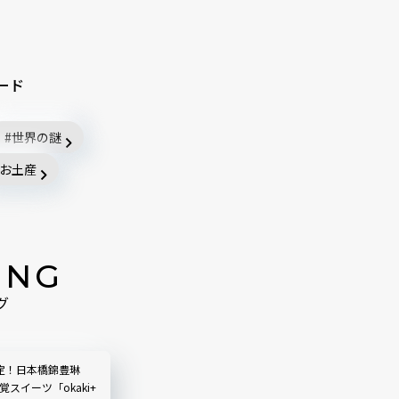
ード
世界の謎
お土産
ING
グ
定！日本橋錦豊琳
覚スイーツ「okaki+