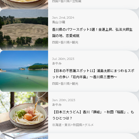
介
四国
香川県
豆知識
Jan. 2nd, 2024
青山 沙羅
香川県のパワースポット3選！金運上昇、弘法大師生
誕の地、恋愛成就
四国
香川県
観光
Jul. 26th, 2023
あやみ
【日本の不思議スポット11】浦島太郎にまつわるスポ
ットの多い「荘内半島」〜香川県三豊市〜
四国
香川県
観光
Jan. 20th, 2023
あやみ
【日本三大うどん】香川「讃岐」・秋田「稲庭」、も
うひとつは？
北海道・東北
秋田県
グルメ