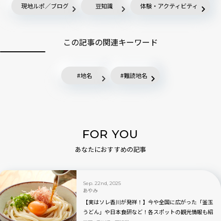
現地ルポ／ブログ
豆知識
体験・アクティビティ
この記事の関連キーワード
地名
難読地名
FOR YOU
あなたにおすすめの記事
Sep. 22nd, 2025
あやみ
【実はソレ香川が発祥！】今や全国に広がった「釜玉
うどん」や日本食研など！各スポットの観光情報も紹