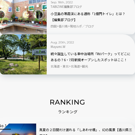
Sep. 18th, 2022
TABIZINE編集部ブログ
小豆島の寒霞渓にある通称「1億円トイレ」とは？
【編集部ブログ】
四国
香川県
現地ルポ／ブログ
Aug. 20th, 2022
Mayumi.W
続々誕生している車中泊場所「RVパーク」ってどこに
あるの？6・7月新規オープンしたスポットはここ！
北海道・東北
北海道
観光
RANKING
ランキング
真夏の２日間だけ渡れる「しあわせ橋」、幻の風景【香川県三