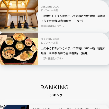
Oct. 28th, 2020
ロザンベール葉
山の中の和モダンなホテルで気軽に“禅”体験！坐禅編
「永平寺 親禅の宿 柏樹関」【福井】
中部
福井県
ホテル
Oct. 27th, 2020
ロザンベール葉
山の中の和モダンなホテルで気軽に“禅”体験！精進料
理編「永平寺 親禅の宿 柏樹関」【福井】
中部
福井県
グルメ
RANKING
ランキング