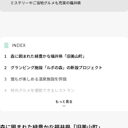
ミステリーやご当地グルメも充実の福井県
INDEX
1
森に囲まれた緑豊かな福井県「旧美山町」
2
グランピング施設「ルポの森」の新設プロジェクト
3
誰もが楽しめる温泉施設を併設
4
地元グルメを堪能できるレストラン
5
ペットと泊まれる部屋も！
もっと見る
6
2022年2月9日（水）まで支援募集！
7
クラウドファンディングとは？
森に囲まれた緑豊かな福井県「旧美山町」