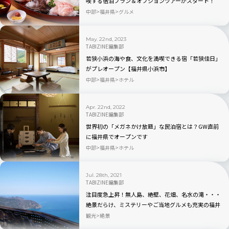
喫する宿泊プラン＆オプションツアーがスタート！
中部
福井県
グルメ
May. 22nd, 2023
TABIZINE編集部
若狭小浜の海や食、文化を満喫できる宿「若狭佳日」
がプレオープン【福井県小浜市】
中部
福井県
ホテル
Apr. 22nd, 2022
TABIZINE編集部
世界初の「メガネかけ放題」な民泊宿とは？GW直前
に福井県でオープンです
中部
福井県
ホテル
Jul. 28th, 2021
TABIZINE編集部
注目度急上昇！無人島、絶壁、花畑、名水の滝・・・
絶景だらけ、ミステリーやご当地グルメも充実の福井
県
観光
絶景