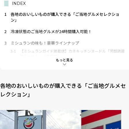
INDEX
1
各地のおいしいものが購入できる「ご当地グルメセレクショ
ン」
2
冷凍状態のご当地グルメが24時間購入可能！
3
ミシュランの味も！豪華ラインナップ
3-1
【ミシュランガイド掲載店】カネキッチンヌードル「芳醇鶏醤
油らぁめん」（東京都）
もっと見る
3-2
【ミシュランガイド掲載店】煮干そば藍「柚子塩煮干ラーメ
ン」（京都府）
3-3
【ミシュランガイド掲載店】味噌麺処 花道庵「濃厚味噌ラー
メン」（東京都）
各地のおいしいものが購入できる「ご当地グルメセ
3-4
吉祥寺武蔵家「家系MAX」（東京都）
レクション」
3-5
東京スタイル鶏らーめん ど・みそ鶏「ラーメン齋藤鶏治郎」
（東京都）
3-6
辛口肉ソバ ひるドラ「辛口肉ソバ（味噌）」（大阪府）
3-7
自家製麺 No11「豚入りラーメン」（東京都）
3-8
自家製麺 No11「汁なし麻婆・冷凍豆腐付き」（東京都）
3-9
麺処若武者 本店「福島三大鶏の福島鶏白湯」（福島県）