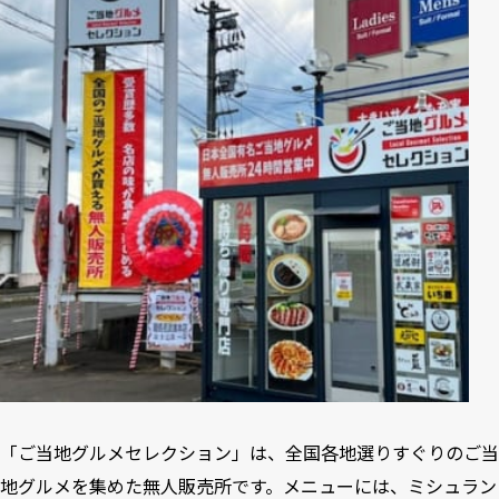
3-10
青竹手打ちラーメン 麺や大山「佐野ラーメン」（栃木県）
3-11
景勝軒 高崎総本店「上州もりそば」（群馬県）
3-12
白河手打ち中華そば 一番いちばん「白河手打ち中華そば」
（東京都）
3-13
「雷神餃子」（千葉県）
3-14
大連餃子基地DALIAN「大連餃子」（神奈川県）
3-15
味の牛たん 喜助「職人仕込み牛タンしお味」（宮城県）
3-16
味の牛たん 喜助「プレミアム牛タンカレー」（宮城県）
3-17
味の牛たん 喜助「プレミアム牛タンシチュー」（宮城県）
「ご当地グルメセレクション」は、全国各地選りすぐりのご当
地グルメを集めた無人販売所です。メニューには、ミシュラン