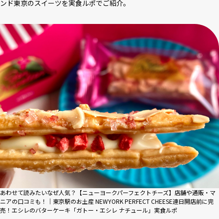
ンド東京のスイーツを実食ルポでご紹介。
あわせて読みたいなぜ人気？【ニューヨークパーフェクトチーズ】店舗や通販・マ
ニアの口コミも！｜東京駅のお土産 NEWYORK PERFECT CHEESE連日開店前に完
売！エシレのバターケーキ「ガトー・エシレ ナチュール」実食ルポ