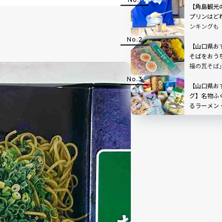
【角島観光
プリンはど
ンキングも
【山口県お
そばをおう
福の瓦そば
【山口県お
グ】名物ふ
るラーメン
空港や通販