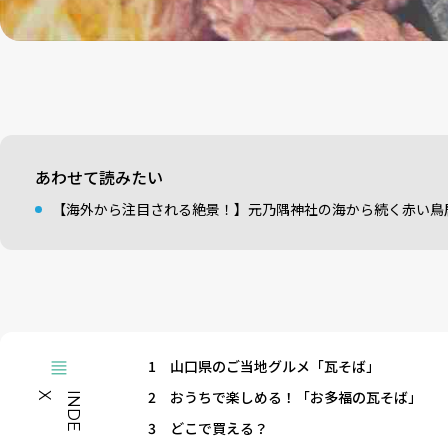
あわせて読みたい
【海外から注目される絶景！】元乃隅神社の海から続く赤い鳥
1
山口県のご当地グルメ「瓦そば」
2
おうちで楽しめる！「お多福の瓦そば」
X
I
N
D
E
3
どこで買える？