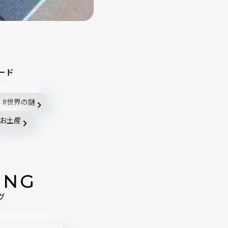
ード
世界の謎
お土産
ING
グ