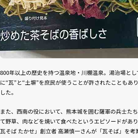
800年以上の歴史を持つ温泉地・川棚温泉。湯治場と
に“瓦”と“土塀”を庶民が使うことが許されたこともあ
した。
また、西南の役において、熊本城を囲む薩軍の兵士た
て野草、肉などを焼いて食べたというエピソードがあ
瓦そば たかせ」創立者 高瀬慎一さんが「瓦そば」を