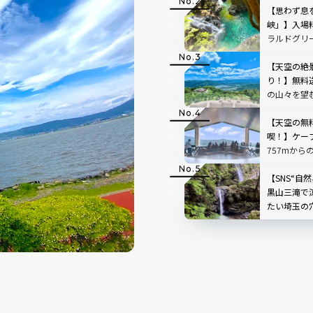
チ観光のベ
【思わず息
方から持ち
峡」】入場
ラルドグリ
で絵画のよ
【天空の絶
り！】無料
の山々を望
「SUSABIN
レビュー｜
【天空の無
喫！】ケー
757mから
根」を現地
【SNS“自
黒山三滝で
たい埼玉の
で味わう癒
県越生町