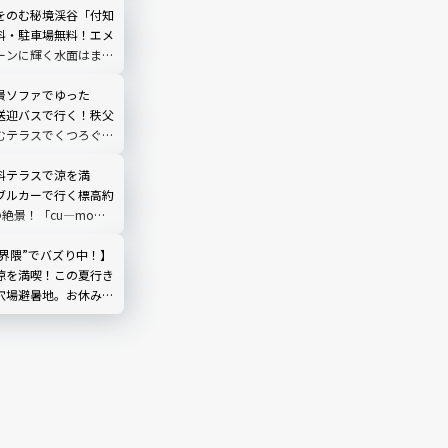
ストの時間帯は？行き
をのむ秘境渓谷「付知
物まで完全ガイド
料・駐車場無料！エメ
ーンに輝く水面はまる
う｜岐阜県中津川市
景ソファでゆった
送迎バスで行く！秩父
むテラスでくつろぐ
O TERRACE」を現地
埼玉県
料テラスで涼を満
ブルカーで行く標高約
の絶景！「cu―mo箱
レビュー
然界隈”でバズり中！】
涼を満喫！この夏行き
穴場避暑地。お休み処
やしのひととき｜埼玉