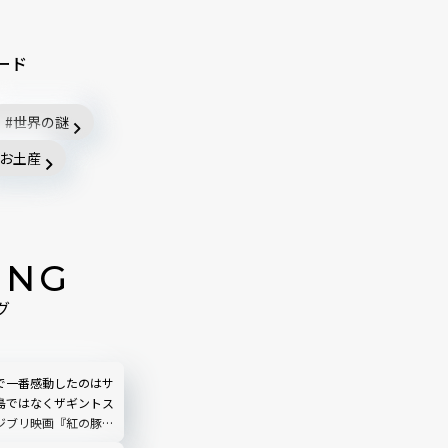
ード
世界の謎
お土産
ING
グ
で一番感動したのはサ
島ではなくザギントス
ジブリ映画『紅の豚』
われるナヴァイオビー