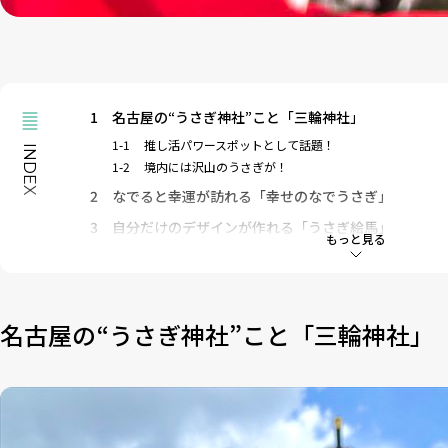
1
名古屋の“うさぎ神社”こと「三輪神社」
1-1
推し活パワースポットとして話題！
INDEX
1-2
境内には沢山のうさぎが！
2
なでると幸運が訪れる「幸せのなでうさぎ」
3
自分だけのデザインが作れる「うさぎ絵馬」
もっと見る
4
透けてるレースデザインが1番人気「願いが叶う守」
5
結び処までうさぎモチーフ「うさぎおみくじ」
6
うさぎに囲まれた癒やしパワースポット
名古屋の“うさぎ神社”こと「三輪神社」