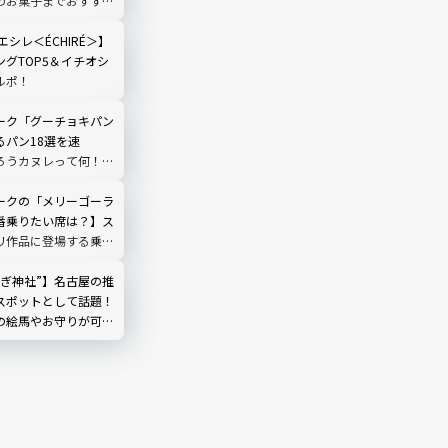
のお菓子までおすすめ
エシレ＜ÉCHIRÉ＞】
グTOP5＆イチオシ
ルポ！
ーク「グーチョキパン
るパン18選を速
ろうカヌレって何！？
便｜魔女の谷現地ルポ
ークの「メリーゴーラ
番乗りたい席は？】ス
リ作品に登場する乗り
モチーフ！
さぎ神社”】名古屋の推
スポットとして話題！
の絵馬やお守りが可愛
輪神社