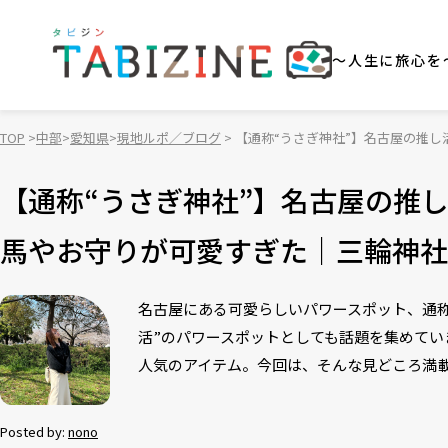
～人生に旅心を
TOP
中部
愛知県
現地ルポ／ブログ
【通称“うさぎ神社”】名古屋の推
【通称“うさぎ神社”】名古屋の推
馬やお守りが可愛すぎた｜三輪神社
名古屋にある可愛らしいパワースポット、通称
活”のパワースポットとしても話題を集めて
人気のアイテム。今回は、そんな見どころ満
Posted by:
nono