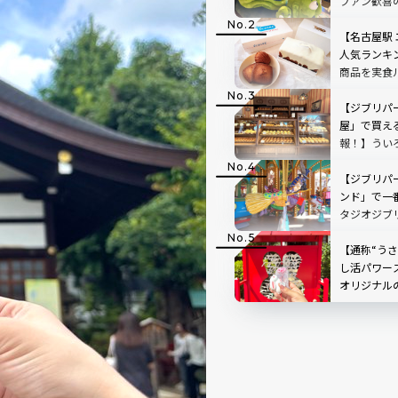
ファン歓喜
一覧40選！
【名古屋駅 
人気ランキン
商品を実食
【ジブリパ
屋」で買え
報！】うい
魔女の宅急
【ジブリパ
ンド」で一
タジオジブ
物や動物が
【通称“う
し活パワー
オリジナル
すぎた｜三