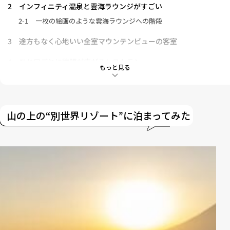
2
インフィニティ温泉と雲海ラウンジがすごい
2-1
一枚の絵画のような雲海ラウンジへの階段
3
途方もなく心地いい全室マウンテンビューの客室
4
ひと口ごとに物語が広がるレストラン
もっと見る
4-1
Bar 450
4-2
メインダイニング「Haruka 遥」
4-3
カフェ＆オールデイダイニング
山の上の“別世界リゾート”に泊まってみた
5
スパ＆ジムも完備
6
世界を魅了するパウダースノーのアクティビティ
6-1
スキーレンタルはホテル内「THE BASE」にて
7
アクセス／注意点
8
まとめ・こんな人におすすめ