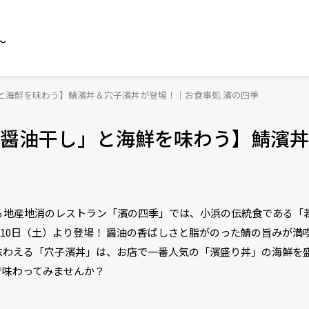
～
と海鮮を味わう】鯖濱丼＆穴子濱丼が登場！｜お食事処 濱の四季
醤油干し」と海鮮を味わう】鯖濱丼
る地産地消のレストラン「濱の四季」では、小浜の伝統食である「
月10日（土）より登場！ 醤油の香ばしさと脂がのった鯖の旨みが
味わえる「穴子濱丼」は、お店で一番人気の「濱盛り丼」の海鮮を
で味わってみませんか？