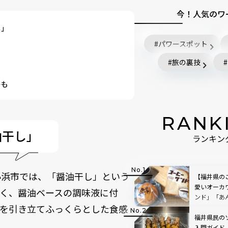
今！人気のワ
し」
パワースポット
旅の裏技
ーも
RANK
油干し」
ランキン
小浜市では、「醤油干し」という
【福井県の
愛いオーカ
く、醤油ベースの調味液に付
ンド」「あ
みを引き立てふっくらとした食感
た
福井県民の
入門ガイド