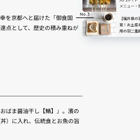
メニュー・
で徹底紹介
の幸を京都へと届けた「御食国
【福井県の
覚！お土産
到達点として、歴史の積み重ねが
用の羽二重餅
連発
狭おばま醤油干し【鯖】」。濱の
（丼）に入れ、伝統食とお魚の旨