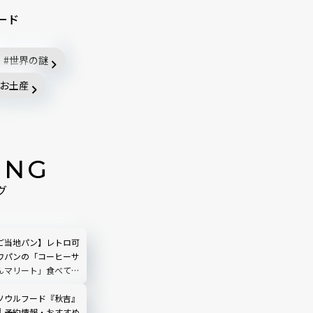
ード
世界の謎
お土産
ING
グ
ご当地パン】レトロ可
ワパンの「コーヒーサ
んマリート」食べてみ
ソウルフード『秋吉』
｜予約情報・おすすめ