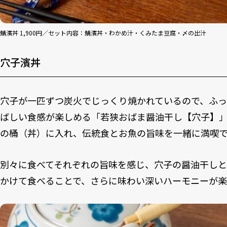
鯖濱丼 1,900円／セット内容：鯖濱丼・わかめ汁・くみたま豆腐・〆の出汁
穴子濱丼
穴子が一匹ずつ炭火でじっくり焼かれているので、ふ
ばしい食感が楽しめる「若狭おばま醤油干し【穴子】
の桶（丼）に入れ、伝統食とお魚の旨味を一緒に満喫
別々に食べてそれぞれの旨味を感じ、穴子の醤油干し
かけて食べることで、さらに味わい深いハーモニーが楽