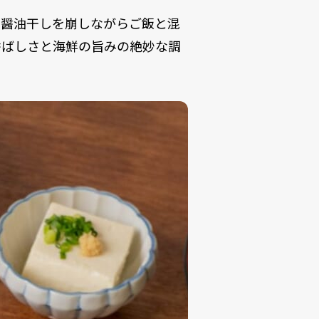
の醤油干しを崩しながらご飯と混
香ばしさと海鮮の旨みの絶妙な調