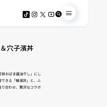
＆穴子濱丼
若狭おばま醤油干し」にし
満喫できる「鯖濱丼」と、ふ
盛り合わせ、贅沢なコラボ