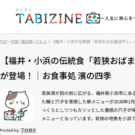
～人生に旅心を
TOP
中部
福井県
グルメ
【福井・小浜の伝統食「若狭おばま醤油干し」
【福井・小浜の伝統食「若狭おばま
が登場！｜お食事処 濱の四季
若狭湾が目の前に広がる、福井県小浜市にあ
た鯖と穴子を使用した新メニューが2026年1
っくらとしつつもカリッとした食感の穴子が
メニューとなっています。若狭の地魚を小浜
Posted by:
下村祥子