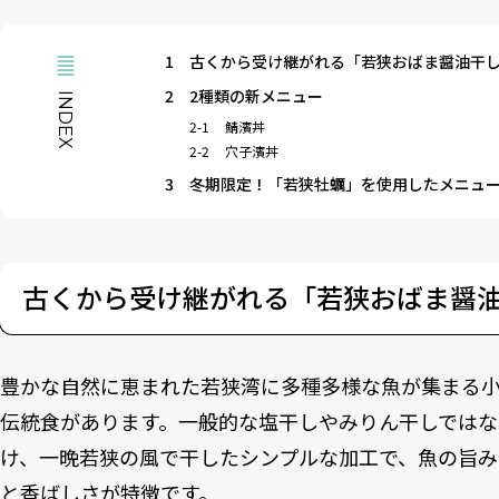
1
古くから受け継がれる「若狭おばま醤油干
2
2種類の新メニュー
INDEX
2-1
鯖濱丼
2-2
穴子濱丼
3
冬期限定！「若狭牡蠣」を使用したメニュ
古くから受け継がれる「若狭おばま醤
豊かな自然に恵まれた若狭湾に多種多様な魚が集まる
伝統食があります。一般的な塩干しやみりん干しではな
け、一晩若狭の風で干したシンプルな加工で、魚の旨
と香ばしさが特徴です。