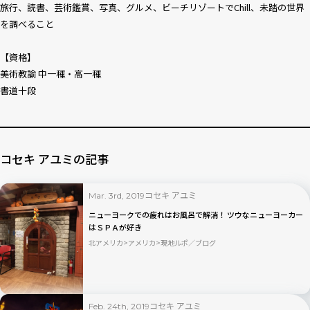
旅行、読書、芸術鑑賞、写真、グルメ、ビーチリゾートでChill、未踏の世界
を調べること
【資格】
美術教諭 中一種・高一種
書道十段
コセキ アユミの記事
コセキ アユミ
Mar. 3rd, 2019
ニューヨークでの疲れはお風呂で解消！ ツウなニューヨーカー
はＳＰＡが好き
北アメリカ
アメリカ
現地ルポ／ブログ
コセキ アユミ
Feb. 24th, 2019