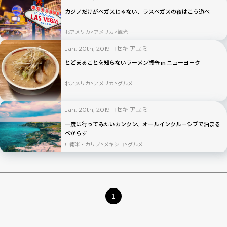
カジノだけがべガスじゃない、ラスベガスの夜はこう遊べ
北アメリカ
アメリカ
観光
コセキ アユミ
Jan. 20th, 2019
とどまることを知らないラーメン戦争 in ニューヨーク
北アメリカ
アメリカ
グルメ
コセキ アユミ
Jan. 20th, 2019
一度は行ってみたいカンクン、オールインクルーシブで泊まる
べからず
中南米・カリブ
メキシコ
グルメ
1