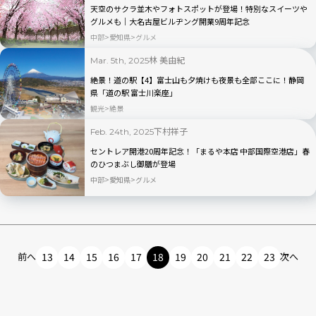
天空のサクラ並木やフォトスポットが登場！特別なスイーツや
グルメも｜大名古屋ビルヂング開業9周年記念
中部
愛知県
グルメ
林 美由紀
Mar. 5th, 2025
絶景！道の駅【4】富士山も夕焼けも夜景も全部ここに！静岡
県「道の駅 富士川楽座」
観光
絶景
下村祥子
Feb. 24th, 2025
セントレア開港20周年記念！「まるや本店 中部国際空港店」春
のひつまぶし御膳が登場
中部
愛知県
グルメ
前へ
13
14
15
16
17
18
19
20
21
22
23
次へ