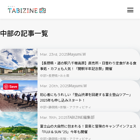
中部の記事一覧
Mayumi.W
Mar. 23rd, 2025
【長野県・道の駅八千穂高原】直売所・日替わり定食がある食
事処・カフェも人気！「開駅半年記念祭」開催
中部
長野県
お土産
Mayumi.W
Mar. 20th, 2025
Save
初心者にもうれしい「登山渋滞を回避する富士登山ツアー」
2025年も申し込みスタート！
中部
静岡県
体験・アクティビティ
TABIZINE編集部
Mar. 19th, 2025
富士山の大自然に包まれる！音楽と冒険のキャンプインフェス
「FUJI & SUN ’25」今年も開催
中部
静岡県
体験・アクティビティ