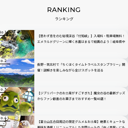
RANKING
ランキング
【思わず息をのむ秘境渓谷「付知峡」】入場料・駐車場無料！
エメラルドグリーンに輝く水面はまるで絵画のよう｜岐阜県中
津川市
長野・筑北村で「ちくほくタイムトラベルスタンプラリー」開
催！謎解きを楽しみながら全17スポットを巡る
【ジブリパークのお土産がすごすぎた】魔女の谷の最新グッズ
からファン歓喜のお菓子までおすすめ一覧40選！
【富士山五合目周辺の限定グルメ＆お土産】絶景とキュートな
美味を満喫！リニューアルした吉田ルートの「中ノ茶屋」にも