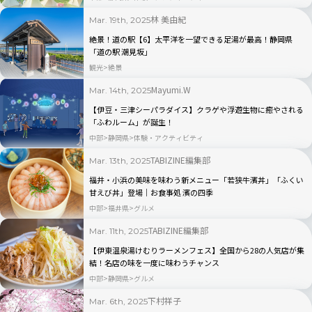
林 美由紀
Mar. 19th, 2025
絶景！道の駅【6】太平洋を一望できる足湯が最高！静岡県
「道の駅 潮見坂」
観光
絶景
Mayumi.W
Mar. 14th, 2025
【伊豆・三津シーパラダイス】クラゲや浮遊生物に癒やされる
「ふわルーム」が誕生！
中部
静岡県
体験・アクティビティ
TABIZINE編集部
Mar. 13th, 2025
福井・小浜の美味を味わう新メニュー「若狭牛濱丼」「ふくい
甘えび丼」登場｜お食事処 濱の四季
中部
福井県
グルメ
TABIZINE編集部
Mar. 11th, 2025
【伊東温泉湯けむりラーメンフェス】全国から28の人気店が集
結！名店の味を一度に味わうチャンス
中部
静岡県
グルメ
下村祥子
Mar. 6th, 2025