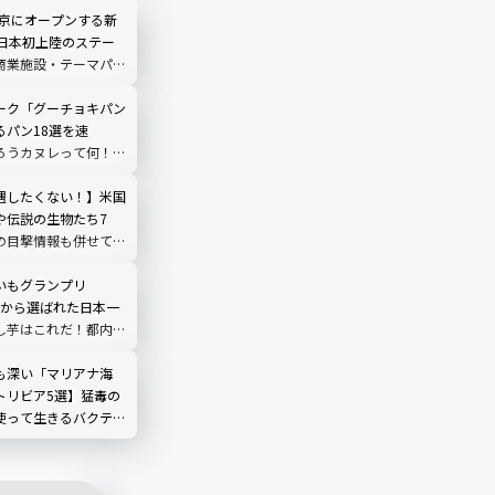
東京にオープンする新
】日本初上陸のステー
商業施設・テーマパー
メ施設・ミュージアム
ーク「グーチョキパン
るパン18選を速
ろうカヌレって何！？
便｜魔女の谷現地ルポ
遇したくない！】米国
や伝説の生物たち7
の目撃情報も併せて紹
いもグランプリ
1品から選ばれた日本一
し芋はこれだ！都内ア
ップや百貨店で販売
も深い「マリアナ海
トリビア5選】猛毒の
使って生きるバクテリ
脅威など