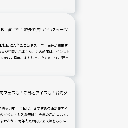
】お土産にも！旅先で買いたいスイーツ
一般社団法人全国ご当地スーパー協会が主催す
の結果が発表されました。この結果は、インスタ
ンからの投票により決定したものです。現地
、ぜひ味わいたいお弁当・お惣菜などが勢ぞ
賞商品を紹介します。
】肉フェスも！ご当地アイスも！台湾グ
ーク真っ只中！ 今回は、おすすめの東京都内や
のイベントも入場無料！ 今年のGWはおいし
ませんか？ 毎年人気の肉フェスはもちろん、
しめるアイスクリーム万博などなど、ワクワ