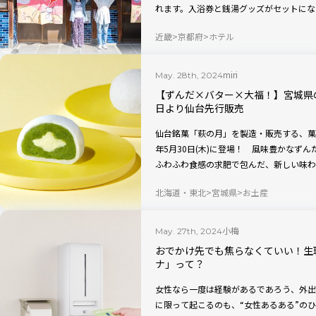
れます。入浴券と銭湯グッズがセットにな
方法や店主のこだわりを紹介するパンフレ
近畿
京都府
ホテル
てくるので、気軽に銭湯文化を楽しむこと
情を楽しみながら、心も体も温まるひとと
miri
May. 28th, 2024
【ずんだ×バター×大福！】宮城県
日より仙台先行販売
仙台銘菓「萩の月」を製造・販売する、菓
年5月30日(木)に登場！ 風味豊かなず
ふわふわ食感の求肥で包んだ、新しい味わ
に、最新ずんだスイーツはいかがですか？
北海道・東北
宮城県
お土産
小梅
May. 27th, 2024
おでかけ先でも焦らなくていい！生
ナ」って？
女性なら一度は経験があるであろう、外出
に限って起こるのも、“女性あるある”の