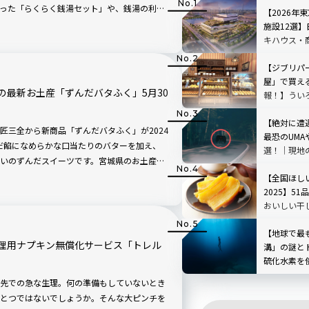
った「らくらく銭湯セット」や、銭湯の利用
【2026年
ット「OMO×日の出湯 銭湯いろは」が付い
施設12選
ができますよ。東寺エリアのレトロな下町風
キハウス・
きを過ごしてみませんか？
ク・エンタ
など
【ジブリパ
屋」で買え
の最新お土産「ずんだバタふく」5月30
報！】うい
魔女の宅急
【絶対に遭
匠三全から新商品「ずんだバタふく」が2024
最恐のUMA
んだ餡になめらかな口当たりのバターを加え、
選！│現地
いのずんだスイーツです。宮城県のお土産
介
【全国ほし
2025】5
おいしい干
ンテナショ
【地球で最
理用ナプキン無償化サービス「トレル
溝」の謎と
硫化水素を
アや水圧の
先での急な生理。何の準備もしていないとき
ひとつではないでしょうか。そんな大ピンチを