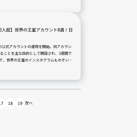
万人超】世界の王室アカウント8選！日
ムの公式アカウントの運用を開始。同アカウン
ることを主な目的として開設され、3週間で
こで、世界の王室のインスタグラムものぞいて
、スウェーデン、ノルウェー、ベルギー、モ
スタグラムを、日本との関係とともに紹介し
17
18
19
次へ