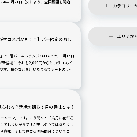
24年5月21日（火）より、全国展開を開始す
カテゴリー
ナ』です。具体的にはどんなサービスなので
発表会に参加し、実際に体験してみました。
エリアか
が神コスパかも！？】バー限定のおし
」と2階バー＆ラウンジZATTAでは、6月14日
新登場！ それも2,000円からというコスパ
や桃、抹茶などを用いたまるでアートのよう
はもちろん、お酒との相性も抜群です。ムー
い至福のひとときはいかがでしょうか。
つ見られる？新緑を照らす月の意味とは？
ラワームーン」です。こう聞くと「満月に花が咲
してしまいがちですが実はそうではありませ
や意味、そして見ごろの時間帯についてご紹