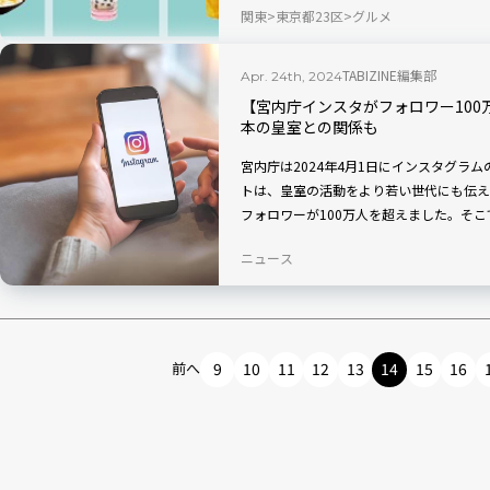
関東
東京都23区
グルメ
クするイベントがいっぱいです！
TABIZINE編集部
Apr. 24th, 2024
【宮内庁インスタがフォロワー100
本の皇室との関係も
宮内庁は2024年4月1日にインスタグラ
トは、皇室の活動をより若い世代にも伝え
フォロワーが100万人を超えました。そ
みましょう。英国、デンマーク、オランダ
ニュース
ナコ、ルクセンブルクの各王室の公式イン
ます。
前へ
9
10
11
12
13
14
15
16