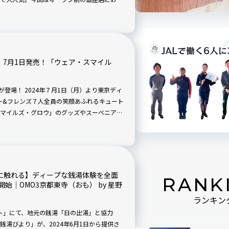
カツ丼の魅力を実食ルポでご紹介します。
】7月1日発売！「ウェア・スマイル
登場！ 2024年７月1日（月）より東京ディ
ー&フレンズ７人全員の笑顔あふれるキュート
マイルズ・グロウ」のグッズやスーベニア付
化に触れる】ディープな銭湯体験を全面
RANK
｜OMO3京都東寺（おも） by 星野
ランキン
ゾート」にて、地元の銭湯「日の出湯」と協力
湯びより」が、2024年6月1日から提供さ