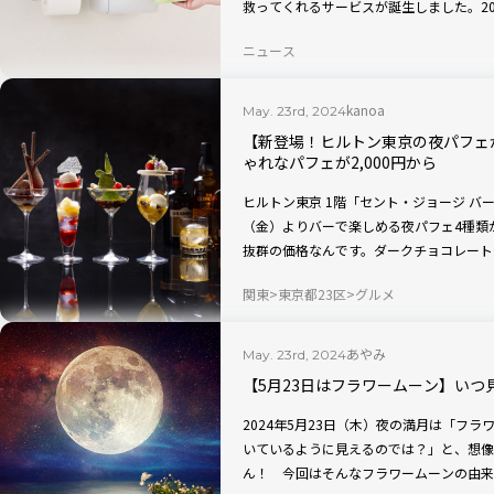
救ってくれるサービスが誕生しました。20
る生理用ナプキン無償化サービス『トレル
ニュース
しょうか。「トレルナサービス」開始記者
kanoa
May. 23rd, 2024
【新登場！ヒルトン東京の夜パフェ
ゃれなパフェが2,000円から
ヒルトン東京 1階「セント・ジョージ バー
（金）よりバーで楽しめる夜パフェ4種類が
抜群の価格なんです。ダークチョコレート
なパフェは、1日の終わりのご褒美として
関東
東京都23区
グルメ
ディーなバーの雰囲気を味わいながら、甘
あやみ
May. 23rd, 2024
【5月23日はフラワームーン】い
2024年5月23日（木）夜の満月は「フ
いているように見えるのでは？」と、想像
ん！ 今回はそんなフラワームーンの由来