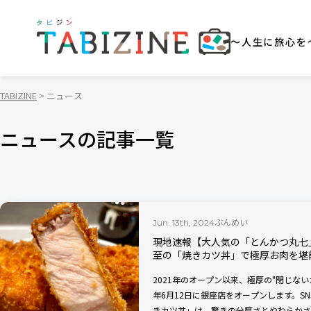
～人生に旅心を
TABIZINE
ニュース
ニュースの記事一覧
ぶんめい
Jun. 13th, 2024
現地速報【大人気の「とんかつ丸七
至の「焼きカツ丼」で極厚お肉を堪
2021年のオープン以来、極厚の"閉じない
年6月12日に銀座店をオープンします。S
きカツ丼」は、驚きの分厚さとやわらかさ