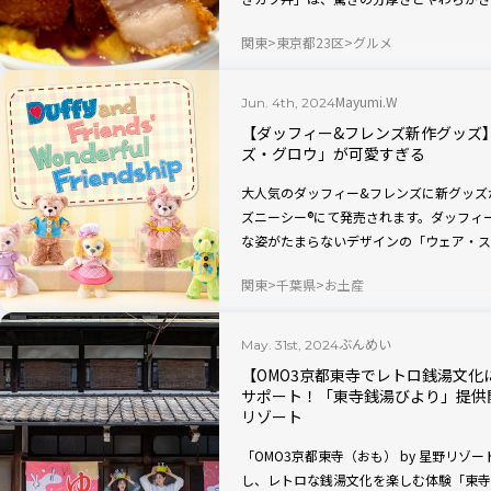
魔して、厨房の様子も特別に撮影！ 焼き
関東
東京都23区
グルメ
Mayumi.W
Jun. 4th, 2024
【ダッフィー&フレンズ新作グッズ
ズ・グロウ」が可愛すぎる
大人気のダッフィー&フレンズに新グッズが
ズニーシー®にて発売されます。ダッフィ
な姿がたまらないデザインの「ウェア・ス
きメニューをチェックしちゃいましょう！
関東
千葉県
お土産
ぶんめい
May. 31st, 2024
【OMO3京都東寺でレトロ銭湯文
サポート！「東寺銭湯びより」提供開始
リゾート
「OMO3京都東寺（おも） by 星野リ
し、レトロな銭湯文化を楽しむ体験「東寺銭