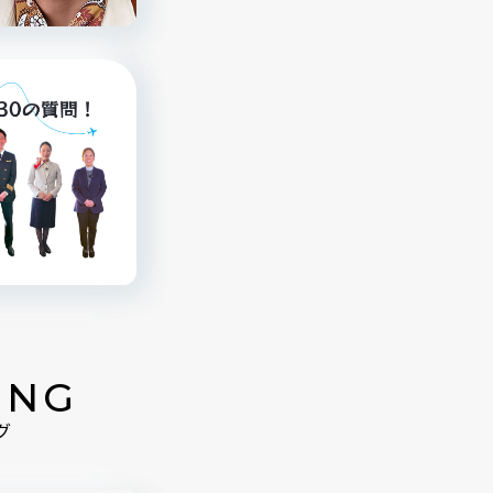
ING
グ