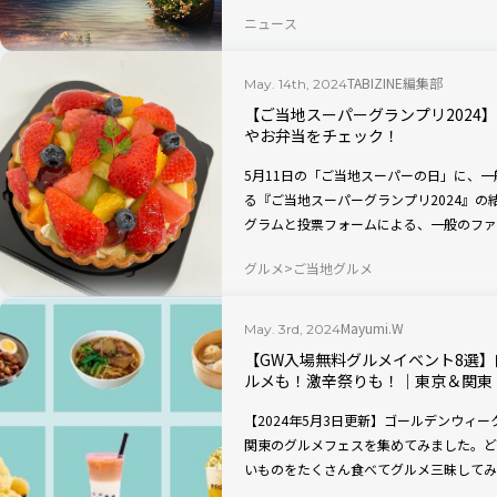
介します。
ニュース
TABIZINE編集部
May. 14th, 2024
【ご当地スーパーグランプリ2024
やお弁当をチェック！
5月11日の「ご当地スーパーの日」に、
る『ご当地スーパーグランプリ2024』
グラムと投票フォームによる、一般のファ
で買いたいお土産にぴったりのスイーツや
グルメ
ご当地グルメ
ろい！ 各部門のグランプリや特別賞、入
Mayumi.W
May. 3rd, 2024
【GW入場無料グルメイベント8選
ルメも！激辛祭りも！｜東京＆関東
【2024年5月3日更新】ゴールデンウィ
関東のグルメフェスを集めてみました。ど
いものをたくさん食べてグルメ三昧してみ
台湾グルメや激辛祭り、ご当地アイスが楽