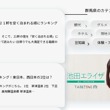
群馬県のカテ
２１軒を安く泊まれる順にランキング
観光
グルメ
ホテル
現地
」に
豆知識
体験・
キング！東日本、西日本の1位は？
温泉 3位 箱根温泉郷 4位 熱海温泉 5位 奥飛騨温泉郷 草津温泉…