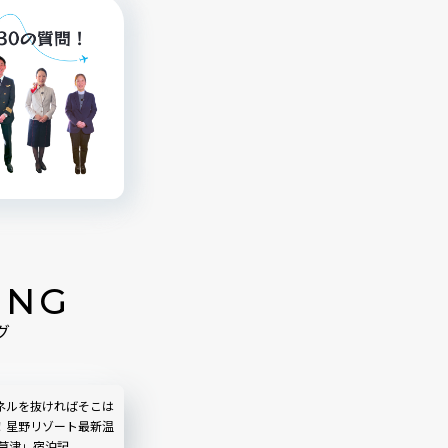
ING
グ
ネルを抜ければそこは
！星野リゾート最新温
 草津」宿泊記