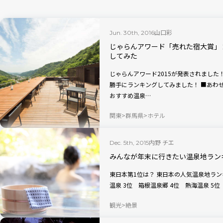
山口彩
Jun. 30th, 2016
じゃらんアワード「売れた宿大賞」
してみた
じゃらんアワード2015が発表されました！ そこで、21軒の宿を「安く泊まれる順
勝手にランキングしてみました！ ■あわせて読みたい 日帰りでも大満足できる箱根の
おすすめ温泉…
関東
群馬県
ホテル
内野 チエ
Dec. 5th, 2015
みんなが年末に行きたい温泉地ラン
東日本第1位は？ 東日本の人気温泉地ランキングがこちら。 1位 草津温泉 2位 下呂
観光
絶景