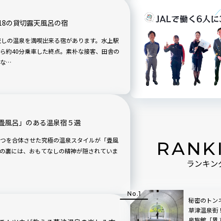
18の貸切露天風呂の宿
流しの温泉を満喫出来る宿があります。水上駅
ら約40分乗車した終点。素朴な接客、田舎の
な…
畳風呂」のある温泉宿５選
つを合体させた究極の温泉スタイルが「畳風
RANK
の裏には、おもてなしの精神が隠されていま
ランキン
秘密のトン
草津温泉街
泉旅館「界