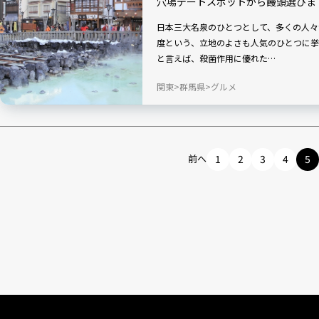
穴場デートスポットから饅頭選びま
日本三大名泉のひとつとして、多くの人々
度という、立地のよさも人気のひとつに挙げられるか
と言えば、殺菌作用に優れた…
関東
群馬県
グルメ
前へ
1
2
3
4
5