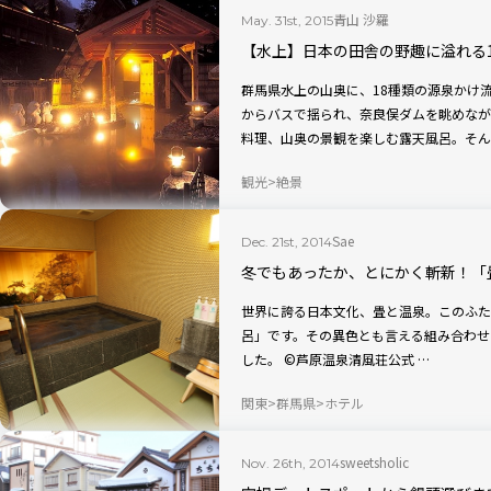
青山 沙羅
May. 31st, 2015
【水上】日本の田舎の野趣に溢れる
群馬県水上の山奥に、18種類の源泉かけ
からバスで揺られ、奈良俣ダムを眺めなが
料理、山奥の景観を楽しむ露天風呂。そん
観光
絶景
Sae
Dec. 21st, 2014
冬でもあったか、とにかく斬新！「
世界に誇る日本文化、畳と温泉。このふた
呂」です。その異色とも言える組み合わせ
した。 ©芦原温泉清風荘公式 …
関東
群馬県
ホテル
sweetsholic
Nov. 26th, 2014