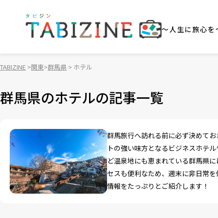
～人生に旅心を
TABIZINE
関東
群馬県
ホテル
群馬県のホテルの記事一覧
群馬旅行へ訪れる前に必ず決めてお
トの強い味方となるビジネスホテル
ど温泉地にも恵まれている群馬県に
セスも便利なため、週末に非日常を
情報をたっぷりとご紹介します！