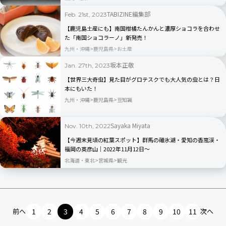
TABIZINE編集部
Feb. 21st, 2023
【鹿児島土産にも】南国柑橘たんかんと濃厚ショコラを合わせ
た「南国ショコラーノ」新発売！
九州・沖縄
鹿児島県
お土産
坂本正敬
Jan. 27th, 2023
【世界三大奇虫】見た目がグロテスクでも大人気の虫とは？日
本にもいた！
九州・沖縄
鹿児島県
豆知識
Sayaka Miyata
Nov. 10th, 2022
【今週末見頃の紅葉スポット】群馬の碓氷湖・愛知の香嵐渓・
福岡の英彦山｜2022年11月12日〜
北海道・東北
宮城県
観光
前へ
1
2
3
4
5
6
7
8
9
10
11
次へ