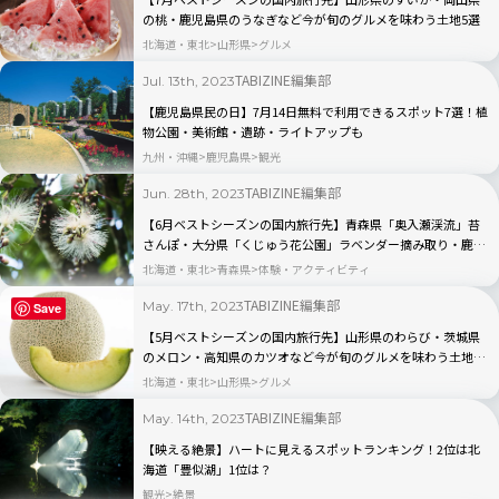
の桃・鹿児島県のうなぎなど今が旬のグルメを味わう土地5選
北海道・東北
山形県
グルメ
TABIZINE編集部
Jul. 13th, 2023
【鹿児島県民の日】7月14日無料で利用できるスポット7選！植
物公園・美術館・遺跡・ライトアップも
九州・沖縄
鹿児島県
観光
TABIZINE編集部
Jun. 28th, 2023
【6月ベストシーズンの国内旅行先】青森県「奥入瀬渓流」苔
さんぽ・大分県「くじゅう花公園」ラベンダー摘み取り・鹿児
島県「奄美大島」シュノーケリングなど今楽しみたいアクティ
北海道・東北
青森県
体験・アクティビティ
ビティ5選
TABIZINE編集部
May. 17th, 2023
Save
【5月ベストシーズンの国内旅行先】山形県のわらび・茨城県
のメロン・高知県のカツオなど今が旬のグルメを味わう土地5
選
北海道・東北
山形県
グルメ
TABIZINE編集部
May. 14th, 2023
【映える絶景】ハートに見えるスポットランキング！2位は北
海道「豊似湖」1位は？
観光
絶景