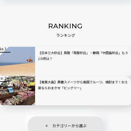
RANKING
ランキング
【日本三大砂丘】鳥取「鳥取砂丘」・静岡「中田島砂丘」もう
1カ所は？
【奄美大島】黒糖スイーツから南国フルーツ、焼酎まで！お土
産ならおまかせ「ビッグツー」
カテゴリーから選ぶ