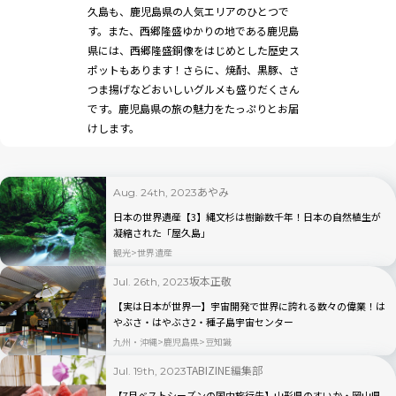
久島も、鹿児島県の人気エリアのひとつで
す。また、西郷隆盛ゆかりの地である鹿児島
県には、西郷隆盛銅像をはじめとした歴史ス
ポットもあります！さらに、焼酎、黒豚、さ
つま揚げなどおいしいグルメも盛りだくさん
です。鹿児島県の旅の魅力をたっぷりとお届
けします。
あやみ
Aug. 24th, 2023
日本の世界遺産【3】縄文杉は樹齢数千年！日本の自然植生が
凝縮された「屋久島」
観光
世界遺産
坂本正敬
Jul. 26th, 2023
【実は日本が世界一】宇宙開発で世界に誇れる数々の偉業！は
やぶさ・はやぶさ2・種子島宇宙センター
九州・沖縄
鹿児島県
豆知識
TABIZINE編集部
Jul. 19th, 2023
【7月ベストシーズンの国内旅行先】山形県のすいか・岡山県