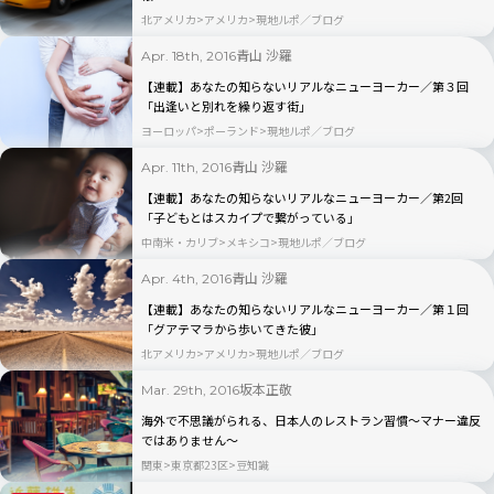
北アメリカ
アメリカ
現地ルポ／ブログ
青山 沙羅
Apr. 18th, 2016
【連載】あなたの知らないリアルなニューヨーカー／第３回
「出逢いと別れを繰り返す街」
ヨーロッパ
ポーランド
現地ルポ／ブログ
青山 沙羅
Apr. 11th, 2016
【連載】あなたの知らないリアルなニューヨーカー／第2回
「子どもとはスカイプで繋がっている」
中南米・カリブ
メキシコ
現地ルポ／ブログ
青山 沙羅
Apr. 4th, 2016
【連載】あなたの知らないリアルなニューヨーカー／第１回
「グアテマラから歩いてきた彼」
北アメリカ
アメリカ
現地ルポ／ブログ
坂本正敬
Mar. 29th, 2016
海外で不思議がられる、日本人のレストラン習慣〜マナー違反
ではありません〜
関東
東京都23区
豆知識