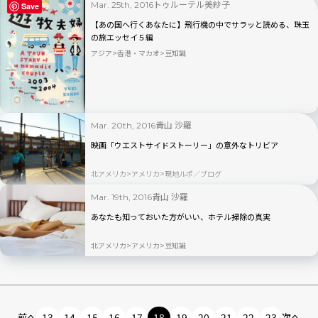
トゥルーテル美紗子
Mar. 25th, 2016
Save
【あの国へ行くあなたに】飛行機の中でサラッと読める、珠玉
の旅エッセイ５編
アジア
香港・マカオ
豆知識
青山 沙羅
Mar. 20th, 2016
映画「ウエストサイドストーリー」の意外なトリビア
北アメリカ
アメリカ
現地ルポ／ブログ
青山 沙羅
Mar. 19th, 2016
あなたも知っておいた方がいい、ホテル掃除の真実
北アメリカ
アメリカ
豆知識
前へ
13
14
15
16
17
18
19
20
21
22
23
次へ