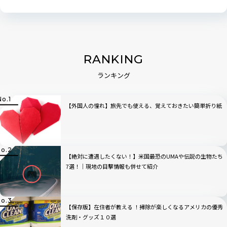
RANKING
ランキング
【外国人の憧れ】旅先でも使える、覚えておきたい簡単折り紙
【絶対に遭遇したくない！】米国最恐のUMAや伝説の生物たち
7選！│現地の目撃情報も併せて紹介
【保存版】在住者が教える ！掃除が楽しくなるアメリカの優秀
洗剤・グッズ１０選