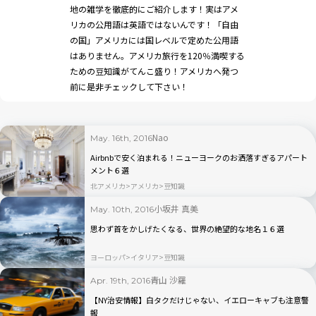
地の雑学を徹底的にご紹介します！実はアメ
リカの公用語は英語ではないんです！「自由
の国」アメリカには国レベルで定めた公用語
はありません。アメリカ旅行を120％満喫する
ための豆知識がてんこ盛り！アメリカへ発つ
前に是非チェックして下さい！
Nao
May. 16th, 2016
Airbnbで安く泊まれる！ニューヨークのお洒落すぎるアパート
メント６選
北アメリカ
アメリカ
豆知識
小坂井 真美
May. 10th, 2016
思わず首をかしげたくなる、世界の絶望的な地名１６選
ヨーロッパ
イタリア
豆知識
青山 沙羅
Apr. 19th, 2016
【NY治安情報】白タクだけじゃない、イエローキャブも注意警
報