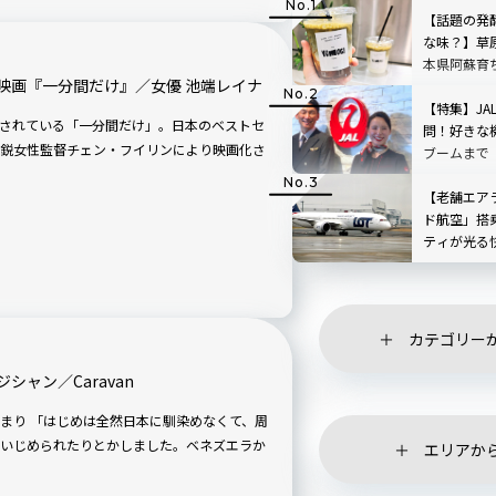
【話題の発
な味？】草
本県阿蘇育
映画『一分間だけ』／女優 池端レイナ
店「BETWEE
STAND」
【特集】JA
目されている「一分間だけ」。日本のベストセ
TOP3も
問！好きな
鋭女性監督チェン・フイリンにより映画化さ
ブームまで
【老舗エア
ド航空」搭
ティが光る
旅！
カテゴリー
ャン／Caravan
なくて、周
いじめられたりとかしました。ベネズエラか
エリアか