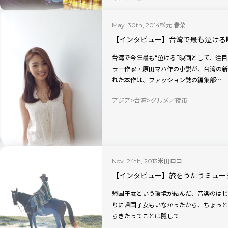
松元 春菜
May. 30th, 2014
【インタビュー】台湾で最も泣ける
台湾で今年最も“泣ける”映画として、注
ラー作家・原田マハ作の小説が、台湾の新
れた本作は、ファッション誌の編集部…
アジア
台湾
グルメ／夜市
米田ロコ
Nov. 24th, 2013
【インタビュー】旅をうたうミュージシ
帰国子女という環境が結んだ、音楽のはじまり 「はじめは全然日本に馴染め
りに帰国子女もいなかったから、ちょっと
らきたってことは隠して…