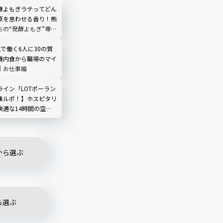
酵よもぎラテってどん
原を思わせる香り！熊
ちの“発酵よもぎ”専門
N by THE YOMOGI
渋谷にオープン！人気
Lで働く6人に30の質
機内食から職場のマイ
｜お仕事編
ライン「LOTポーラン
乗ルポ！】ホスピタリ
快適な14時間の空
から選ぶ
ら選ぶ