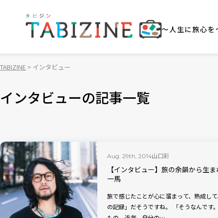
～人生に旅心を
TABIZINE
インタビュー
インタビューの記事一覧
山口彩
Aug. 29th, 2014
【インタビュー】旅の余韻から生ま
一馬
旅で感じたことが心に溜まって、熟成して、曲になる —今回のアル
の記録」だそうですね。 「そうなんです。いわば、旅する自分の心のスケッチのような
もの。近年、自分の…