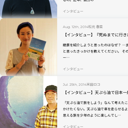
インタビュー
松元 春菜
Aug. 12th, 2014
【インタビュー】『死ぬまでに行き
絶景を紹介しようと思ったのはなぜ？ ―まずはじめに、世界の絶景シリーズ本を出そう
と思ったきっかけを教えてください。 その研修結果では、一番になれました（笑）。ペ
ー…
インタビュー
米田ロコ
Jul. 25th, 2014
【インタビュー】天ぷら油で日本一
「天ぷら油で旅をしよう」なんて考えたこ
かけたくない。天ぷら油で車を走らせるよ
思える旅を少年のように楽しんでし…
インタビュー