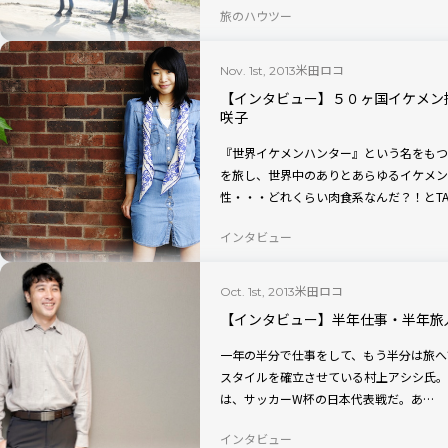
旅のハウツー
米田ロコ
Nov. 1st, 2013
【インタビュー】５０ヶ国イケメン
咲子
『世界イケメンハンター』という名をもつ
を旅し、世界中のありとあらゆるイケメン
性・・・どれくらい肉食系なんだ？！とTA
インタビュー
米田ロコ
Oct. 1st, 2013
【インタビュー】半年仕事・半年旅
一年の半分で仕事をして、もう半分は旅へで
スタイルを確立させている村上アシシ氏。
は、サッカーW杯の日本代表戦だ。あ…
インタビュー