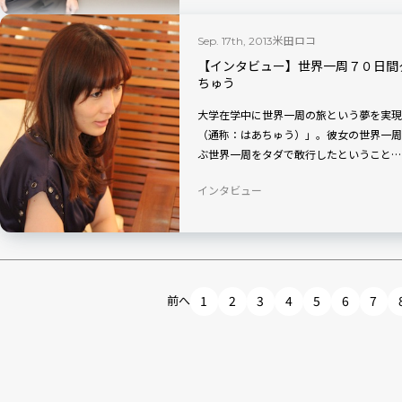
米田ロコ
Sep. 17th, 2013
【インタビュー】世界一周７０日間
ちゅう
大学在学中に世界一周の旅という夢を実現
（通称：はあちゅう）」。彼女の世界一周
ぶ世界一周をタダで敢行したということ…
インタビュー
前へ
1
2
3
4
5
6
7