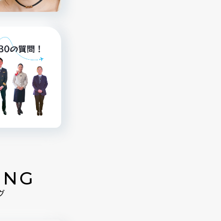
ING
グ