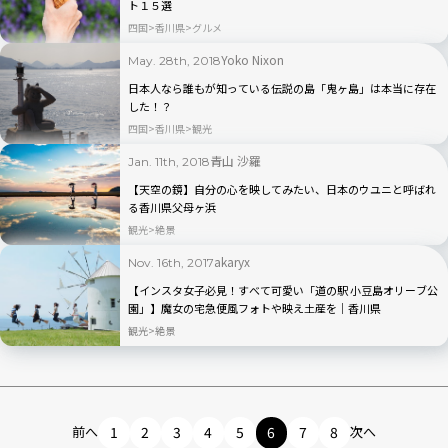
ト１５選
四国
香川県
グルメ
Yoko Nixon
May. 28th, 2018
日本人なら誰もが知っている伝説の島「鬼ヶ島」は本当に存在
した！？
四国
香川県
観光
青山 沙羅
Jan. 11th, 2018
【天空の鏡】自分の心を映してみたい、日本のウユニと呼ばれ
る香川県父母ヶ浜
観光
絶景
akaryx
Nov. 16th, 2017
【インスタ女子必見！すべて可愛い「道の駅 小豆島オリーブ公
園」】魔女の宅急便風フォトや映え土産を｜香川県
観光
絶景
前へ
1
2
3
4
5
6
7
8
次へ