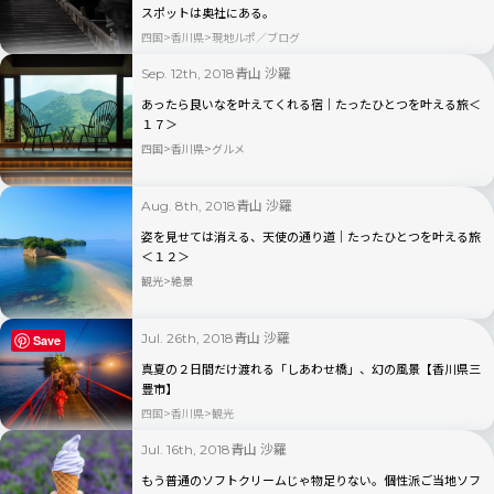
スポットは奥社にある。
四国
香川県
現地ルポ／ブログ
青山 沙羅
Sep. 12th, 2018
あったら良いなを叶えてくれる宿｜たったひとつを叶える旅＜
１７＞
四国
香川県
グルメ
青山 沙羅
Aug. 8th, 2018
姿を見せては消える、天使の通り道｜たったひとつを叶える旅
＜１２＞
観光
絶景
青山 沙羅
Jul. 26th, 2018
Save
真夏の２日間だけ渡れる「しあわせ橋」、幻の風景【香川県三
豊市】
四国
香川県
観光
青山 沙羅
Jul. 16th, 2018
もう普通のソフトクリームじゃ物足りない。個性派ご当地ソフ