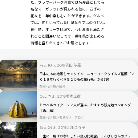
た、フラワーパーク浦島では名産品として有
名なマーガレットが見られる他に、四季の
花々を一年中楽しむことができます。グルメ
では、何といっても香川県ならではのうどん、
骨付鳥、オリーブ料理で、心もお腹も満たさ
れること間違いなしです！香川県が楽しめる
情報を盛りだくさんでお届けします！
青山 沙羅
Feb. 16th, 2019
日本のあの絶景もランクイン！ニューヨークタイムズ推薦「２
０１９年行くべき５２カ所の旅行先」から7選
四国
香川県
観光
坂本正敬
Oct. 17th, 2018
トラベルライター２２人が選ぶ、おすすめ観光地ランキング
【香川編】
四国
香川県
現地ルポ／ブログ
北川菜々子
Sep. 24th, 2018
一生に一度はお参りしたい金刀比羅宮。こんぴらさんのパワー