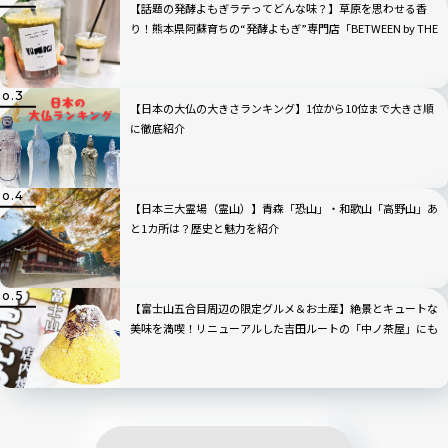
【話題の発酵よもぎラテってどんな味？】草原を思わせる香
り！熊本県阿蘇育ちの“発酵よもぎ”専門店「BETWEEN by THE
YOMOGI STAND」渋谷にオープン！人気TOP3も
【日本の大仏の大きさランキング】1位から10位まで大きさ順
に徹底紹介
【日本三大霊場（霊山）】青森「恐山」・和歌山「高野山」あ
と1カ所は？歴史と魅力を紹介
【富士山五合目周辺の限定グルメ＆お土産】絶景とキュートな
美味を満喫！リニューアルした吉田ルートの「中ノ茶屋」にも
寄ってみた！