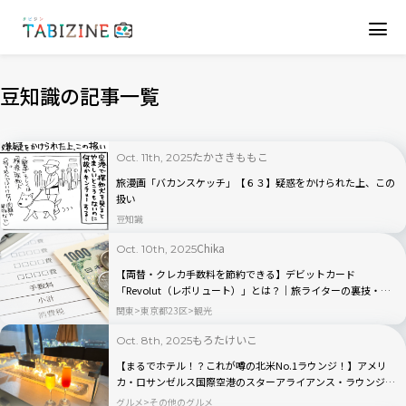
豆知識の記事一覧
たかさきももこ
Oct. 11th, 2025
旅漫画「バカンスケッチ」【６３】疑惑をかけられた上、この
扱い
豆知識
Chika
Oct. 10th, 2025
【両替・クレカ手数料を節約できる】デビットカード
「Revolut（レボリュート）」とは？｜旅ライターの裏技・愛
用品教えます
関東
東京都23区
観光
もろたけいこ
Oct. 8th, 2025
【まるでホテル！？これが噂の北米No.1ラウンジ！】アメリ
カ・ロサンゼルス国際空港のスターアライアンス・ラウンジの
魅力を全公開！
グルメ
その他のグルメ