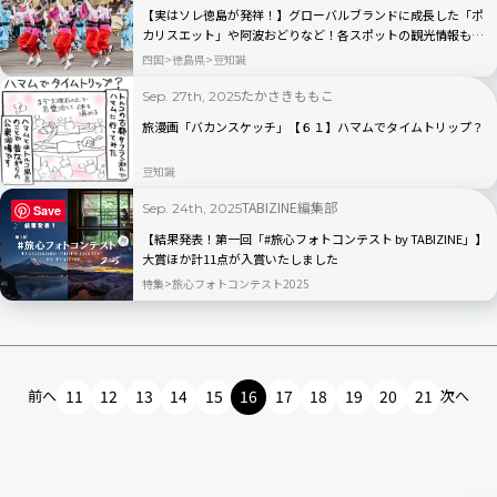
【実はソレ徳島が発祥！】グローバルブランドに成長した「ポ
カリスエット」や阿波おどりなど！各スポットの観光情報も紹
介
四国
徳島県
豆知識
たかさきももこ
Sep. 27th, 2025
旅漫画「バカンスケッチ」【６１】ハマムでタイムトリップ？
豆知識
TABIZINE編集部
Sep. 24th, 2025
Save
【結果発表！第一回「#旅心フォトコンテスト by TABIZINE」】
大賞ほか計11点が入賞いたしました
特集
旅心フォトコンテスト2025
前へ
11
12
13
14
15
16
17
18
19
20
21
次へ