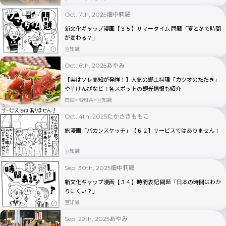
畑中莉羅
Oct. 7th, 2025
新文化ギャップ漫画【３５】サマータイム 問題「夏と冬で時間
が変わる？」
豆知識
あやみ
Oct. 6th, 2025
【実はソレ高知が発祥！】人気の郷土料理「カツオのたたき」
や芋けんぴなど！各スポットの観光情報も紹介
四国
高知県
豆知識
たかさきももこ
Oct. 4th, 2025
旅漫画「バカンスケッチ」【６２】サービスではありません！
豆知識
畑中莉羅
Sep. 30th, 2025
新文化ギャップ漫画【３４】時間表記 問題「日本の時間はわか
りにくい？」
豆知識
あやみ
Sep. 29th, 2025