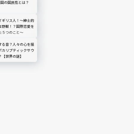
か国の国民性とは？
イギリス人！〜紳士的
は野獣！？国際恋愛を
た５つのこと〜
する音？人々の心を揺
ポカリプティックサウ
？【世界の謎】