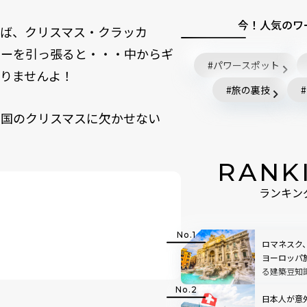
今！人気のワ
ば、クリスマス・クラッカ
カーを引っ張ると・・・中からギ
パワースポット
りませんよ！
旅の裏技
王国のクリスマスに欠かせない
RANK
ランキン
ロマネスク
ヨーロッパ
る建築豆知
日本人が意