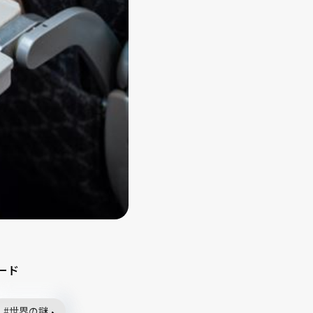
ード
世界の謎