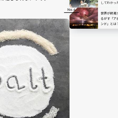
してわかっ
世界が終焉
るがす「ア
ンド」とは