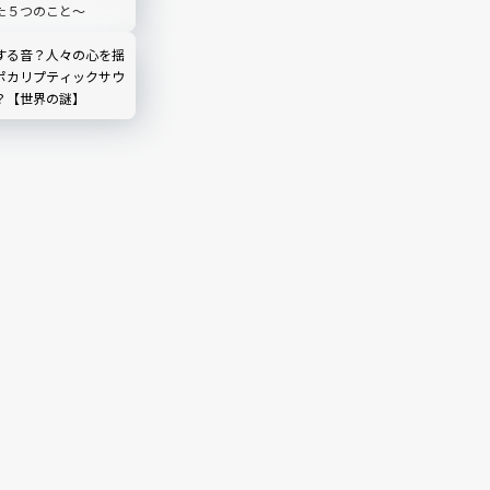
た５つのこと〜
する音？人々の心を揺
ポカリプティックサウ
？【世界の謎】