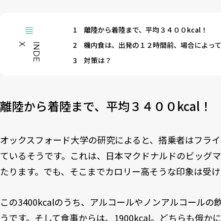
1
離陸から着陸まで、平均３４００kcal！
2
機内食は、出発の１２時間前、場合によっ
X
I
N
D
E
3
対策は？
離陸から着陸まで、平均３４００kcal！
オックスフォード大学の研究によると、搭乗者はフライト中
ているそうです。これは、日本マクドナルドのビッグマック（
たります。でも、そこまでカロリー高そうな印象は受け
この3400kcalのうち、アルコールやノンアルコールの飲み
うです。そして食事からは、1900kcal。どちらも俄