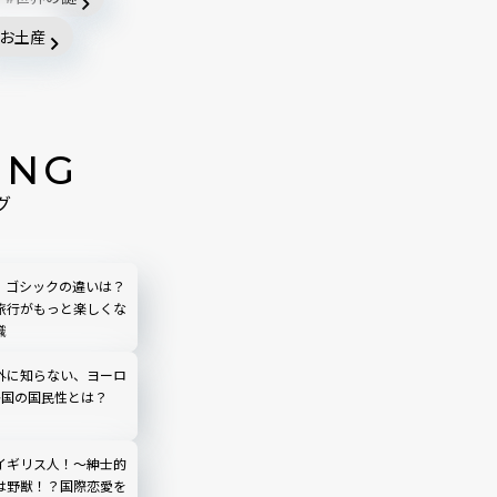
お土産
ING
グ
、ゴシックの違いは？
旅行がもっと楽しくな
識
外に知らない、ヨーロ
か国の国民性とは？
イギリス人！〜紳士的
は野獣！？国際恋愛を