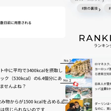
旅の裏技
て数日前に用意される
RANK
ランキン
ロマネスク
ヨーロッパ
に平均で3400kcalを摂取し
る建築豆知
530kcal）の6.4個分にあ
日本人が意
ませんよね？
ッパ主要8
物からが1500 kcalを占めるそ
ダーリンは
かには信じられないのです
なのに、実