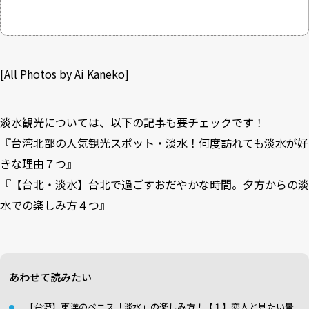
[All Photos by Ai Kaneko]
淡水観光については、以下の記事も要チェックです！
『台湾北部の人気観光スポット・淡水！何度訪れても淡水が好
きな理由７つ』
『【台北・淡水】台北で過ごすおだやかな時間。夕方からの淡
水での楽しみ方４つ』
あわせて読みたい
【台湾】東洋のベニス「淡水」の楽しみ方！【１】恋人と見たい景