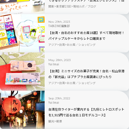
できるポップアップストア「台湾エクセレンス」｜日
本橋・誠品生活
関東
東京都23区
現地ルポ／ブログ
Nov. 29th, 2023
TABIZINE編集部
【台湾・台北のおすすめ土産18選】すべて現地取材！
パイナップルケーキからレトロ雑貨まで
アジア
台湾
お土産／ショッピング
May. 28th, 2023
Yui Imai
【台湾】ミニサイズのお菓子が充実！台北・松山空港
の「郭元益」はプチプラ土産調達にぴったり
アジア
台湾
お土産／ショッピング
Sep. 29th, 2022
Yui Imai
台湾在住ライターが案内する【九份とレトロスポット
を3,915円で巡る台北１日モデルコース】
観光
絶景