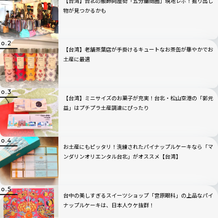
【台湾】台北の服飾問屋街「五分舖商圈」現地レポ！掘り出し
物が見つかるかも
【台湾】老舗茶葉店が手掛けるキュートなお茶缶が華やかでお
土産に最適
【台湾】ミニサイズのお菓子が充実！台北・松山空港の「郭元
益」はプチプラ土産調達にぴったり
お土産にもピッタリ！洗練されたパイナップルケーキなら「マ
ンダリンオリエンタル台北」がオススメ【台湾】
台中の美しすぎるスイーツショップ「宮原眼科」の上品なパイ
ナップルケーキは、日本人ウケ抜群！