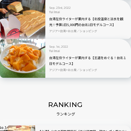
Sep. 23rd, 2022
Yui Imai
台湾在住ライターが案内する【北投温泉と淡水を観
光！予算1日5,000円の台北1日モデルコース】
アジア
台湾
お土産／ショッピング
Sep. 1st, 2022
Yui Imai
台湾在住ライターが案内する【王道をめぐる！台北１
日モデルコース】
アジア
台湾
お土産／ショッピング
RANKING
ランキング