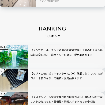
ーの裏技・愛用品教えます
アジア
韓国
観光
RANKING
ランキング
【シンガポール・チャンギ空港を徹底攻略】人気のお土産＆出
国前の楽しみ方｜旅ライターの裏技・愛用品教えます
【セリアの使い捨てキャスターカバー】洗濯しなくていいのが
ラク！｜旅ライターの裏技・愛用品教えます
【イスタンブール空港で乗り継ぎ時間つぶし】買いたいお土産
リストからハマム・美術館・睡眠スポットまで完全攻略