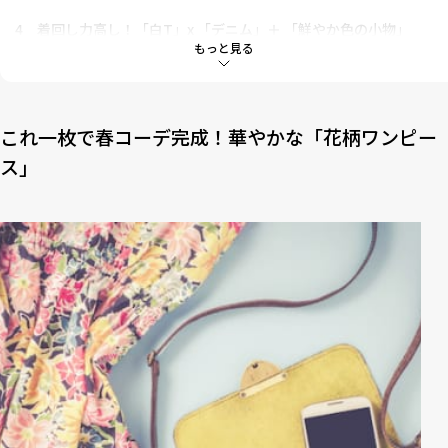
4
着回し力高し！「白T」x 「デニム」＋ 「鮮やか色の小物」
もっと見る
5
「デニムシャツ」 ｘ 「チュールスカート」のミックスコーデ
これ一枚で春コーデ完成！華やかな「花柄ワンピー
ス」