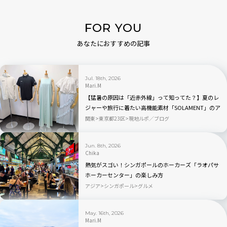
FOR YOU
あなたにおすすめの記事
Jul. 18th, 2026
Mari.M
【猛暑の原因は「近赤外線」って知ってた？】夏のレ
ジャーや旅行に着たい高機能素材「SOLAMENT」のア
パレルが続々登場
関東
東京都23区
現地ルポ／ブログ
Jun. 8th, 2026
Chika
熱気がスゴい！シンガポールのホーカーズ「ラオパサ
ホーカーセンター」の楽しみ方
アジア
シンガポール
グルメ
May. 16th, 2026
Mari.M