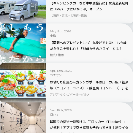
【キャンピングカーなど車中泊旅行に】北海道新冠町
に「RVパークにいかっぷ」オープン
北海道・東北
北海道
観光
May. 8th, 2026
小梅
【両親へのプレゼントにも】丸投げでもOK！もう歳
だからこそ楽しむ！「65歳からのハワイ」とは？
観光
絶景
Apr. 19th, 2026
カナヤン
お値打ち庶民の味方シンガポールのローカル飯「経済
飯（エコノミーライス）・醸豆腐（ヨントーフ）」を
探ってみよう
アジア
シンガポール
グルメ
Jan. 16th, 2026
Chika
韓国での荷物一時預けは「Tロッカー（T-locker）」
が便利！アプリで空き確認＆予約もできる｜旅ライタ