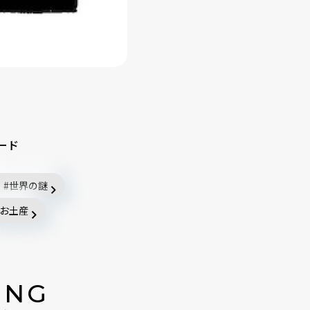
ード
世界の謎
お土産
ING