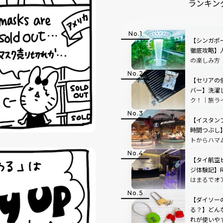
ランキン
【シンガポ
徹底攻略】
の楽しみ方
愛用品教え
【セリアの
バー】洗濯
ク！｜旅ラ
教えます
【イスタン
時間つぶし
トからハマ
ットまで完
【タイ航空
ジ体験記】Roya
はまるでオ
ム空港での
【ダイソー
る？】どん
れが使いや