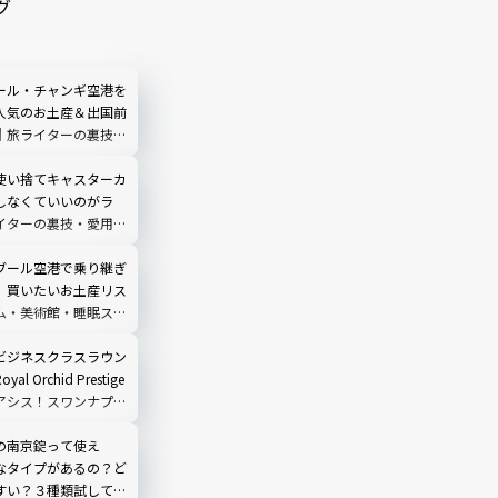
グ
ール・チャンギ空港を
人気のお土産＆出国前
｜旅ライターの裏技・
ます
使い捨てキャスターカ
しなくていいのがラ
イターの裏技・愛用品
ブール空港で乗り継ぎ
】買いたいお土産リス
ム・美術館・睡眠スポ
全攻略
ビジネスクラスラウン
l Orchid Prestige
アシス！スワンナプー
楽しみ方徹底ガイド
の南京錠って使え
なタイプがあるの？ど
すい？３種類試してみ