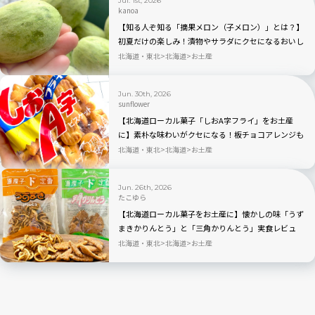
Jul. 1st, 2026
kanoa
【知る人ぞ知る「摘果メロン（子メロン）」とは？】
初夏だけの楽しみ！漬物やサラダにクセになるおいし
さ。どこで売ってる？
北海道・東北
北海道
お土産
Jun. 30th, 2026
sunflower
【北海道ローカル菓子「しおA字フライ」をお土産
に】素朴な味わいがクセになる！板チョコアレンジも
塩味と相性抜群
北海道・東北
北海道
お土産
Jun. 26th, 2026
たこゆら
【北海道ローカル菓子をお土産に】懐かしの味「うず
まきかりんとう」と「三角かりんとう」実食レビュ
ー！なまらうますぎて「あと1個」が永遠に続く！？
北海道・東北
北海道
お土産