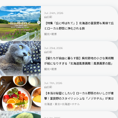
Jul. 24th, 2026
山口彩
【特集「丘に呼ばれて」】北海道の富良野＆美瑛で丘
とローカル野菜に浄化される旅
観光
絶景
Jul. 23rd, 2026
山口彩
【猫たちが自由に暮らす庭】廃校跡地の小さな美術館
が絵になりすぎる「北海道風景画館｜風景画家の庭」
観光
絶景
Jul. 11th, 2026
山口彩
【本当は秘密にしたい】ローカル野菜のおいしさが衝
撃！富良野のスタイリッシュな「ノゾホテル」が実は
コスパ抜群
北海道・東北
北海道
ホテル