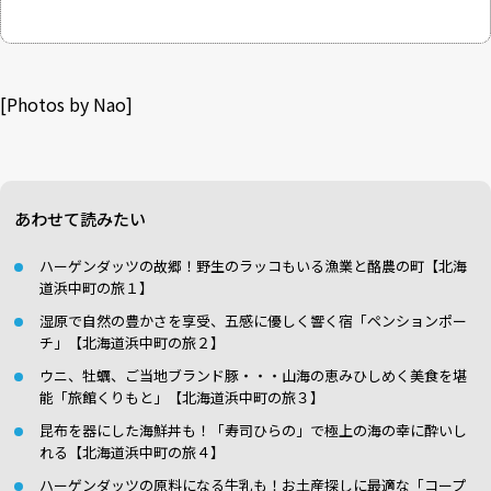
[Photos by Nao]
あわせて読みたい
ハーゲンダッツの故郷！野生のラッコもいる漁業と酪農の町【北海
道浜中町の旅１】
湿原で自然の豊かさを享受、五感に優しく響く宿「ペンションポー
チ」【北海道浜中町の旅２】
ウニ、牡蠣、ご当地ブランド豚・・・山海の恵みひしめく美食を堪
能「旅館くりもと」【北海道浜中町の旅３】
昆布を器にした海鮮丼も！「寿司ひらの」で極上の海の幸に酔いし
れる【北海道浜中町の旅４】
ハーゲンダッツの原料になる牛乳も！お土産探しに最適な「コープ