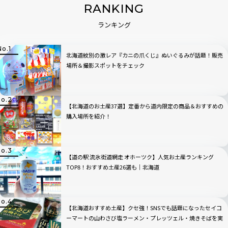
RANKING
ランキング
北海道紋別の激レア『カニの爪くじ』ぬいぐるみが話題！販売
場所＆撮影スポットをチェック
【北海道のお土産37選】定番から道内限定の商品＆おすすめの
購入場所を紹介！
【道の駅 流氷街道網走 オホーツク】人気お土産ランキング
TOP8！おすすめ土産26選も｜北海道
【北海道おすすめ土産】クセ強！SNSでも話題になったセイコ
ーマートの山わさび塩ラーメン・プレッツェル・焼きそばを実