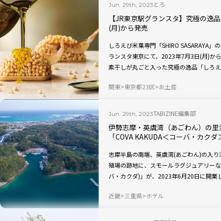
とろ
Jun. 29th, 2023
【JR東京駅グランスタ】究極の逸品
(月)から発売
しろえび米菓専門「SHIRO SASARAY
ランスタ東京にて、2023年7月3日(月)か
素干しが丸ごと入った究極の逸品「しろえ
ブオイルをかけて仕上げる贅沢な米菓が楽
関東
東京都23区
お土産
TABIZINE編集部
Jun. 29th, 2023
伊勢志摩・英虞湾（あごわん）の里
「COVA KAKUDA＜コーバ・カク
志摩半島の南端、英虞湾(あごわん)の入
殖場の跡地に、スモールラグジュアリーな体験
バ・カクダ)」が、2023年6月20日に
ュノーケリング、カヤックなどのアクティ
近畿
三重県
ホテル
た料理などグルメも充実。真珠養殖の工場
「COVA KAKUDA」をご紹介します。