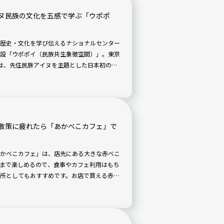
ヌ民族の文化を五感で学ぶ「ウポポ
歴史・文化を学び伝えるナショナルセンター
た施設「ウポポイ（民族共生象徴空間）」。東京
は、先住民族アイヌを主題とした日本初の国
、多様なプログラムを通じてアイヌ文化を体
されており、北海道産食材を使用したスウィ
設。半日あっても見足りない広大なエリアの
見どころをご紹介します！
散策に疲れたら「あかべこカフェ」で
かべこカフェ」は、店先にある大きな赤べこ
まで楽しめるので、食事やカフェ利用はもち
所としてもおすすめです。お店で買える赤べ
あわせて紹介します！