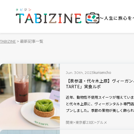
～人生に旅心を
TABIZINE
最新記事一覧
kurisencho
Jun. 30th, 2023
【表参道・代々木上原】ヴィーガン
TARTE」実食ルポ
近年、動物性不使用スイーツが増えています
と代々木上原に、ヴィーガンタルト専門店「S
プンしました。季節の果物が美しく飾られ
も楽しくて、手土産にしたくなるスイーツ
関東
東京都23区
グルメ