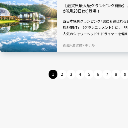
【滋賀県最大級グランピング施設】人
が6月28日(水)登場！
西日本絶景グランピング4選にも選ばれる滋
ELEMENT」（グランエレメント）に、「Re
人気のシャワーヘッドやドライヤーを備え
ュできる「ワンランク上の滞在」が体験で
近畿
滋賀県
ホテル
1
2
3
4
5
6
7
8
9