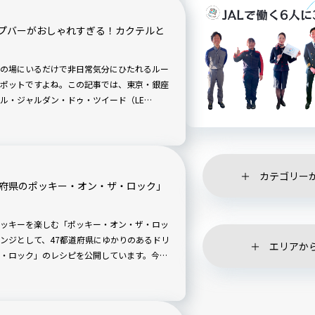
プバーがおしゃれすぎる！カクテルと
の場にいるだけで非日常気分にひたれるルー
ポットですよね。この記事では、東京・銀座
ジャルダン・ドゥ・ツイード（LE
紹介！ どこにある？ どんな空間？ どんなメニ
 行く前に押さえたい情報を現地からルポしま
カテゴリー
道府県のポッキー・オン・ザ・ロック」
ッキーを楽しむ「ポッキー・オン・ザ・ロッ
ンジとして、47都道府県にゆかりのあるドリ
エリアか
・ロック」のレシピを公開しています。今回
ポッキー・オン・ザ・ロック」と「福井ロー
」を試してみました。