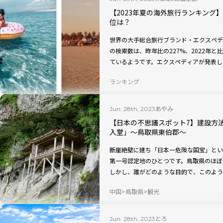
【2023年夏の海外旅行ランキング
位は？
世界の大手総合旅行ブランド・エクスペデ
の検索数は、昨年比の227%、2022年
ているようです。エクスペディアが発表し
「2023年夏の海外旅行検索ランキング」
ランキング
あやみ
Jun. 28th, 2023
【日本の不思議スポット7】建設方
入堂」〜鳥取県東伯郡〜
断崖絶壁に建ち「日本一危険な国宝」とい
第一号認定地のひとつです。鳥取県のほぼ
しかし、誰がどのような目的で、このよう
には興味深い謎や伝承がありました。
中国
鳥取県
観光
とろ
Jun. 28th, 2023