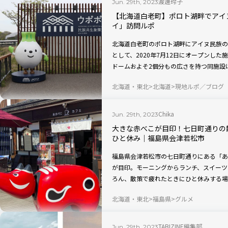
渡邊玲子
Jun. 29th, 2023
【北海道白老町】ポロト湖畔でアイ
イ」訪問ルポ
北海道白老町のポロト湖畔にアイヌ民族の
として、2020年7月12日にオープンし
ドームおよそ2個分もの広さを持つ同施設
立博物館「国立アイヌ民族博物館」のほか
北海道・東北
北海道
現地ルポ／ブログ
感できる「国立民族共生公園」などで構成
ーツや工芸品を扱うカフェやショップも併
中から、「ここだけは押さえておきたい」
Chika
Jun. 29th, 2023
大きな赤べこが目印！七日町通りの
ひと休み｜福島県会津若松市
福島県会津若松市の七日町通りにある「あ
が目印。モーニングからランチ、スイーツ
ろん、散策で疲れたときにひと休みする場
この形をしたラムレーズンバターサンドも
北海道・東北
福島県
グルメ
TABIZINE編集部
Jun. 29th, 2023