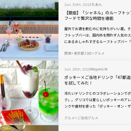
ちあん
Jun. 30th, 2023
【銀座】「シャネル」のルーフトッ
フードで贅沢な時間を堪能
屋外でお酒を飲むのに気持ちがいい夏。そ
フトップバーは、国内外を問わず人気のス
にあるおしゃれすぎるルーフトップバー「ル・
JARDIN DE TWEED）」についてご
関東
東京都23区
グルメ
ューがあるの？ ドレスコードは？etc.
す。
Mayumi.W
Jun. 29th, 2023
ポッキー×ご当地ドリンク「47都
を試してみた！
冷たいドリンクとのコラボレーションでポ
ク」。グリコでは夏らしいポッキーのアレ
ンクや食材を使った「ポッキー・オン・ザ
はその中から「長野安曇野飲むヨーグルト
グルメ
ご当地グルメ
ヤルさわやかポッキー・オン・ザ・ロック