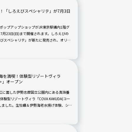
！「しろえびスペシャリテ」が7月3日
A」のポップアップショップがJR東京駅構内1階グ
ら7月23日(日)まで開催されます。しろえびの
びスペシャリテ」が新たに発売され、オリー
しめるそうですよ。
海を満喫！体験型リゾートヴィラ
ダ＞」オープン
り江に面した伊勢志摩国立公園内にある真珠養
型リゾートヴィラ「COVA KAKUDA(コー
開業しました。生牡蠣＆伊勢海老水揚げ体験、シ
ビティはもちろん、地元志摩の魅力が詰まっ
(コーバ)だった時代の面影を残すホテル