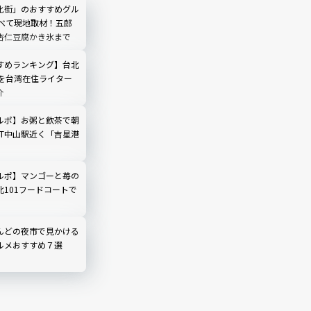
化街」のおすすめグル
すべて現地取材！五郎
杏仁豆腐かき氷まで
すめランキング】台北
選を台湾在住ライター
介
ルポ】お粥と飲茶で朝
RT中山駅近く「吉星港
ルポ】マンゴーと苺の
北101フードコートで
んどの夜市で見かける
ルメおすすめ７選