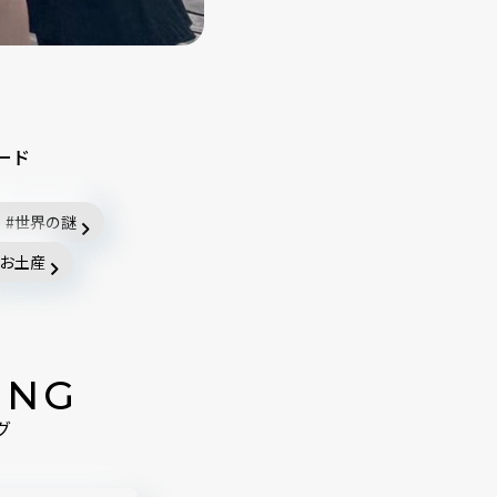
ード
世界の謎
お土産
ING
グ