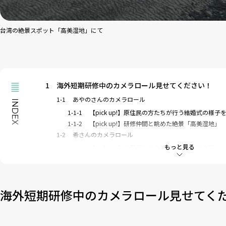
台湾の絶景スポット「高美湿地」にて
1
海外短期研修中のカメラロール見せてください！
1-1
あやのさんのカメラロール
INDEX
1-1-1
【pick up!】原住民の方たちが行う結婚式の様子
1-1-2
【pick up!】研修仲間と眺めた絶景「高美湿地」
1-2
希さんのカメラロール
もっと見る
1-2-1
【pick up!】中国語と日本語を織り交ぜて会話
2
現地で感じた文化ギャップ
2-1
台湾の切符はコイン型！
2-2
台湾では「箸は使う前に店に置いてあるティッシュで拭
海外短期研修中のカメラロール見せてく
3
「自由」について感じたこと
4
今回、台湾の“今”をルポしてくれた日本女子大学生