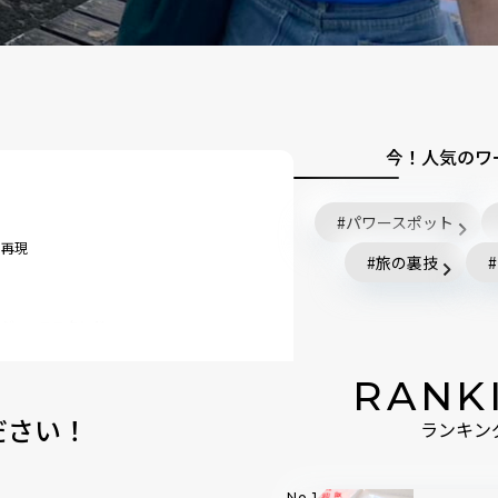
今！人気のワ
パワースポット
を再現
旅の裏技
したジューススタンド
RANK
く」
ださい！
ランキン
は……