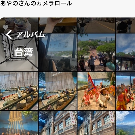
あやのさんのカメラロール
4-1
あやのさん
4-2
希（のぞみ）さん