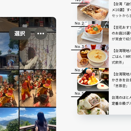
【台湾「迪
メ10選】
セットから
【豆花おす
のお店10
が実食で紹
【台湾現地
ごはん！M
式飲茶」
【台湾現地
かき氷を台
「思慕昔」
台湾のほと
定番Ｂ級グ